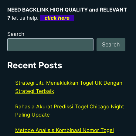
NEED BACKLINK HIGH QUALITY and RELEVANT
?
let us help.
click here
Search
Search
Recent Posts
Strategi Jitu Menaklukkan Togel UK Dengan
Strategi Terbaik
Rahasia Akurat Prediksi Togel Chicago Night
Paling Update
Metode Analisis Kombinasi Nomor Togel