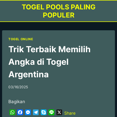
Skip
TOGEL POOLS PALING
to
POPULER
content
TOGEL ONLINE
Trik Terbaik Memilih
Angka di Togel
Argentina
03/16/2025
Bagikan
W
F
M
T
S
L
X
Share