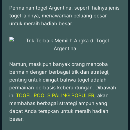
h
a
e
e
k
i
a
c
s
l
y
n
Permainan togel Argentina, seperti halnya jenis
t
e
s
e
p
e
togel lainnya, menawarkan peluang besar
s
b
e
g
e
untuk meraih hadiah besar.
A
o
n
r
p
o
g
a
p
k
e
m
r
Namun, meskipun banyak orang mencoba
bermain dengan berbagai trik dan strategi,
penting untuk diingat bahwa togel adalah
permainan berbasis keberuntungan. Dibawah
ini
TOGEL POOLS PALING POPULER
, akan
membahas berbagai strategi ampuh yang
dapat Anda terapkan untuk meraih hadiah
besar.