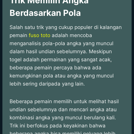
Trik Memilih Angka
Berdasarkan Pola
Salah satu trik yang cukup populer di kalangan
pemain
fuso toto
adalah mencoba
menganalisis pola-pola angka yang muncul
dalam hasil undian sebelumnya. Meskipun
togel adalah permainan yang sangat acak,
beberapa pemain percaya bahwa ada
kemungkinan pola atau angka yang muncul
lebih sering daripada yang lain.
Beberapa pemain memilih untuk melihat hasil
undian sebelumnya dan mencari angka atau
kombinasi angka yang muncul berulang kali.
Trik ini berfokus pada keyakinan bahwa
beberapa angka bisa memiliki peluang lebih