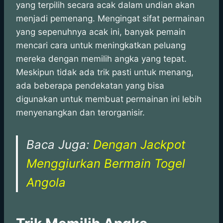
yang terpilih secara acak dalam undian akan
menjadi pemenang. Mengingat sifat permainan
yang sepenuhnya acak ini, banyak pemain
mencari cara untuk meningkatkan peluang
mereka dengan memilih angka yang tepat.
Meskipun tidak ada trik pasti untuk menang,
ada beberapa pendekatan yang bisa
digunakan untuk membuat permainan ini lebih
menyenangkan dan terorganisir.
Baca Juga:
Dengan Jackpot
Menggiurkan Bermain Togel
Angola