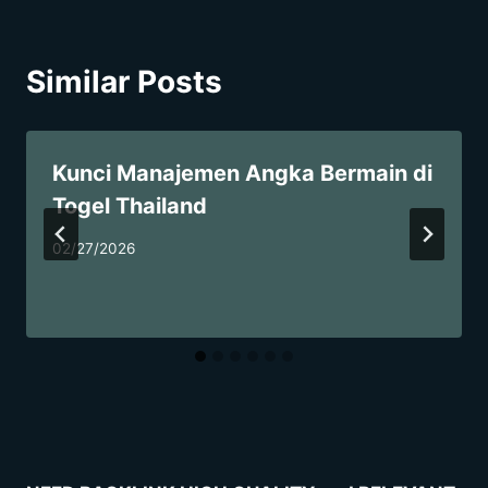
Similar Posts
Kunci Manajemen Angka Bermain di
Togel Thailand
02/27/2026