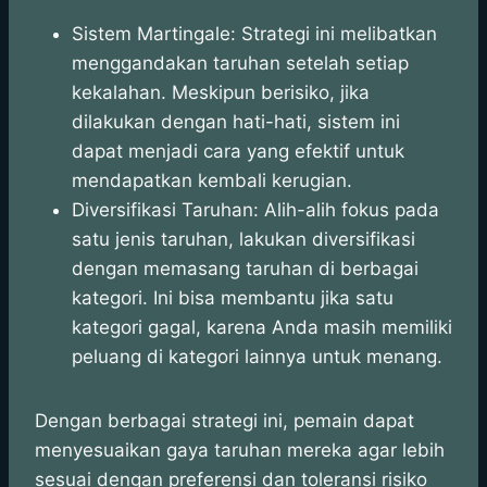
Sistem Martingale: Strategi ini melibatkan
menggandakan taruhan setelah setiap
kekalahan. Meskipun berisiko, jika
dilakukan dengan hati-hati, sistem ini
dapat menjadi cara yang efektif untuk
mendapatkan kembali kerugian.
Diversifikasi Taruhan: Alih-alih fokus pada
satu jenis taruhan, lakukan diversifikasi
dengan memasang taruhan di berbagai
kategori. Ini bisa membantu jika satu
kategori gagal, karena Anda masih memiliki
peluang di kategori lainnya untuk menang.
Dengan berbagai strategi ini, pemain dapat
menyesuaikan gaya taruhan mereka agar lebih
sesuai dengan preferensi dan toleransi risiko