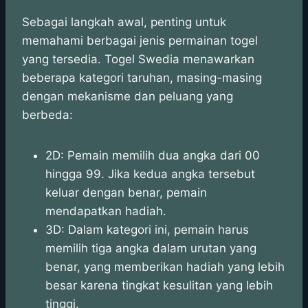
Sebagai langkah awal, penting untuk
memahami berbagai jenis permainan togel
yang tersedia. Togel Swedia menawarkan
beberapa kategori taruhan, masing-masing
dengan mekanisme dan peluang yang
berbeda:
2D: Pemain memilih dua angka dari 00
hingga 99. Jika kedua angka tersebut
keluar dengan benar, pemain
mendapatkan hadiah.
3D: Dalam kategori ini, pemain harus
memilih tiga angka dalam urutan yang
benar, yang memberikan hadiah yang lebih
besar karena tingkat kesulitan yang lebih
tinggi.