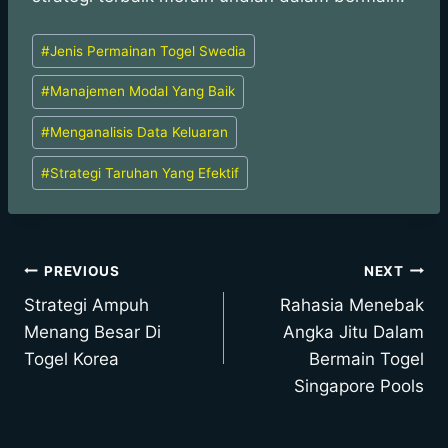
Post
#
Jenis Permainan Togel Swedia
Tags:
#
Manajemen Modal Yang Baik
#
Menganalisis Data Keluaran
#
Strategi Taruhan Yang Efektif
Post
PREVIOUS
NEXT
Strategi Ampuh
Rahasia Menebak
navigation
Menang Besar Di
Angka Jitu Dalam
Togel Korea
Bermain Togel
Singapore Pools