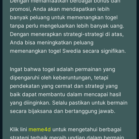
Dengan memanfaatkan berbagai bonus dan
promosi, Anda akan mendapatkan lebih
banyak peluang untuk memenangkan togel
tanpa perlu mengeluarkan lebih banyak uang. ​
Dengan menerapkan strategi-strategi di atas,
Anda bisa meningkatkan peluang
memenangkan togel Swedia secara signifikan.​
Ingat bahwa togel adalah permainan yang
dipengaruhi oleh keberuntungan, tetapi
pendekatan yang cermat dan strategi yang
baik dapat membantu dalam mencapai hasil
yang diinginkan. Selalu pastikan untuk bermain
secara bijaksana dan bertanggung jawab.
Klik lini
meme4d
untuk mengetahui berbagai
strategi terbaik meraih undian dalam bermain.