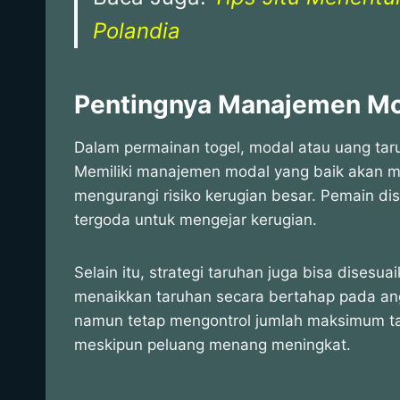
Polandia
Pentingnya Manajemen M
Dalam permainan togel, modal atau uang taru
Memiliki manajemen modal yang baik akan 
mengurangi risiko kerugian besar. Pemain di
tergoda untuk mengejar kerugian.
Selain itu, strategi taruhan juga bisa dises
menaikkan taruhan secara bertahap pada angk
namun tetap mengontrol jumlah maksimum taru
meskipun peluang menang meningkat.