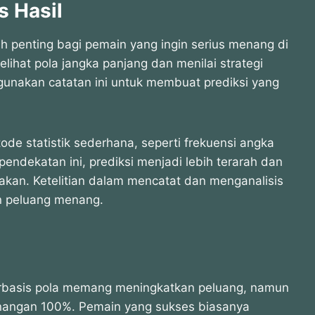
s Hasil
ah penting bagi pemain yang ingin serius menang di
ihat pola jangka panjang dan menilai strategi
gunakan catatan ini untuk membuat prediksi yang
tode statistik sederhana, seperti frekuensi angka
pendekatan ini, prediksi menjadi lebih terarah dan
kan. Ketelitian dalam mencatat dan menganalisis
n peluang menang.
erbasis pola memang meningkatkan peluang, namun
nangan 100%. Pemain yang sukses biasanya