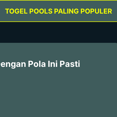
TOGEL POOLS PALING POPULER
ngan Pola Ini Pasti