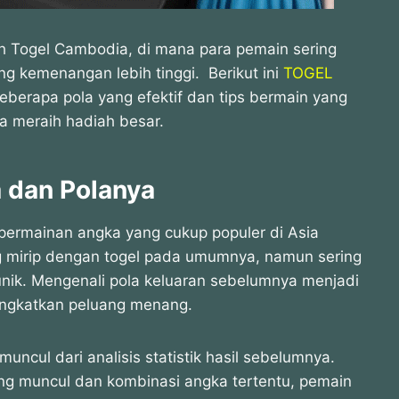
ah Togel Cambodia, di mana para pemain sering
ng kemenangan lebih tinggi. Berikut ini
TOGEL
erapa pola yang efektif dan tips bermain yang
 meraih hadiah besar.
 dan Polanya
permainan angka yang cukup populer di Asia
ng mirip dengan togel pada umumnya, namun sering
g unik. Mengenali pola keluaran sebelumnya menjadi
ingkatkan peluang menang.
ncul dari analisis statistik hasil sebelumnya.
ng muncul dan kombinasi angka tertentu, pemain