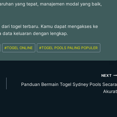
ruhan yang tepat, manajemen modal yang baik,
n dari togel terbaru. Kamu dapat mengakses ke
 data keluaran dengan lengkap.
#
TOGEL ONLINE
#
TOGEL POOLS PALING POPULER
NEXT
Panduan Bermain Togel Sydney Pools Secara
Akurat