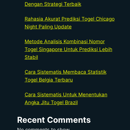
Dengan Strategi Terbaik
Rahasia Akurat Prediksi Togel Chicago
Night Paling Update
Metode Analisis Kombinasi Nomor
Togel Singapore Untuk Prediksi Lebih
Stabil
Cara Sistematis Membaca Statistik
Togel Belgia Terbaru
Cara Sistematis Untuk Menentukan
Angka Jitu Togel Brazil
Recent Comments
No comments to show.