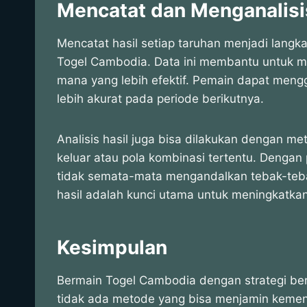
Mencatat dan Menganalisi
Mencatat hasil setiap taruhan menjadi langk
Togel Cambodia. Data ini membantu untuk mel
mana yang lebih efektif. Pemain dapat meng
lebih akurat pada periode berikutnya.
Analisis hasil juga bisa dilakukan dengan me
keluar atau pola kombinasi tertentu. Dengan 
tidak semata-mata mengandalkan tebak-teba
hasil adalah kunci utama untuk meningkatka
Kesimpulan
Bermain Togel Cambodia dengan strategi b
tidak ada metode yang bisa menjamin keme