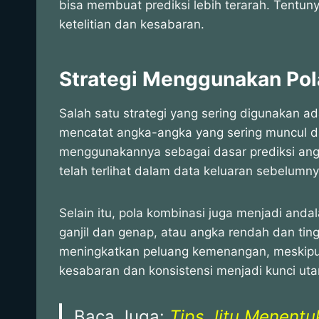
bisa membuat prediksi lebih terarah. Tentu
ketelitian dan kesabaran.
Strategi Menggunakan Po
Salah satu strategi yang sering digunakan 
mencatat angka-angka yang sering muncul d
menggunakannya sebagai dasar prediksi angk
telah terlihat dalam data keluaran sebelumny
Selain itu, pola kombinasi juga menjadi an
ganjil dan genap, atau angka rendah dan tin
meningkatkan peluang kemenangan, meskipun
kesabaran dan konsistensi menjadi kunci ut
Baca Juga:
Tips Jitu Menent