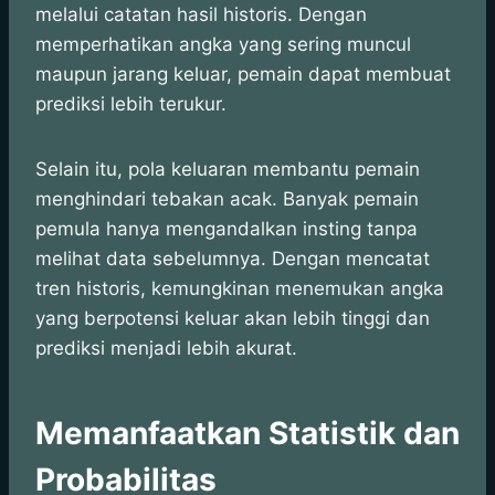
melalui catatan hasil historis. Dengan
memperhatikan angka yang sering muncul
maupun jarang keluar, pemain dapat membuat
prediksi lebih terukur.
Selain itu, pola keluaran membantu pemain
menghindari tebakan acak. Banyak pemain
pemula hanya mengandalkan insting tanpa
melihat data sebelumnya. Dengan mencatat
tren historis, kemungkinan menemukan angka
yang berpotensi keluar akan lebih tinggi dan
prediksi menjadi lebih akurat.
Memanfaatkan Statistik dan
Probabilitas