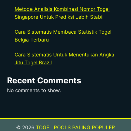
Metode Analisis Kombinasi Nomor Togel
Singapore Untuk Prediksi Lebih Stabil
Cara Sistematis Membaca Statistik Togel
Belgia Terbaru
Cara Sistematis Untuk Menentukan Angka
Jitu Togel Brazil
Recent Comments
No comments to show.
© 2026
TOGEL POOLS PALING POPULER