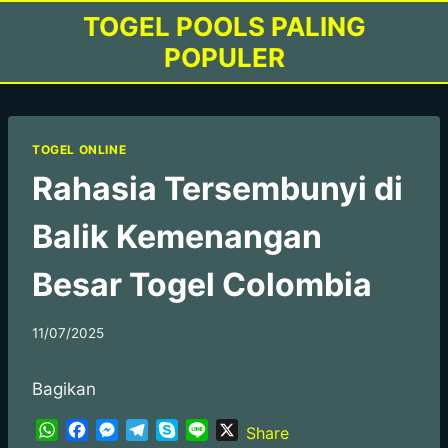
Skip
TOGEL POOLS PALING
to
POPULER
content
TOGEL ONLINE
Rahasia Tersembunyi di
Balik Kemenangan
Besar Togel Colombia
11/07/2025
Bagikan
W
F
M
T
S
L
X
Share