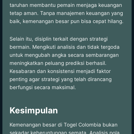
taruhan membantu pemain menjaga keuangan
tetap aman. Tanpa manajemen keuangan yang
baik, kemenangan besar pun bisa cepat hilang.
Selain itu, disiplin terkait dengan strategi
bermain. Mengikuti analisis dan tidak tergoda
untuk mengubah angka secara sembarangan
meningkatkan peluang prediksi berhasil.
Kesabaran dan konsistensi menjadi faktor
penting agar strategi yang telah dirancang
berfungsi secara maksimal.
Kesimpulan
Kemenangan besar di Togel Colombia bukan
sekadar keberuntungan semata. Analisis pola,