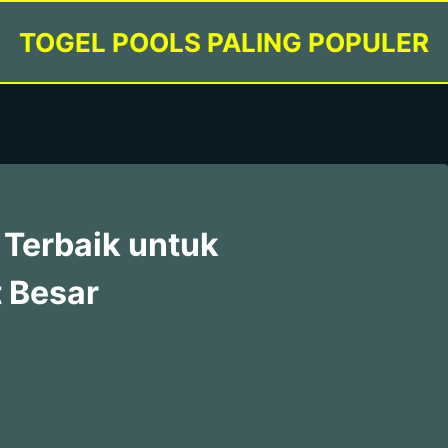
TOGEL POOLS PALING POPULER
i Terbaik untuk
 Besar