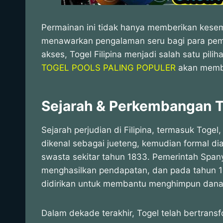
Permainan ini tidak hanya memberikan kesem
menawarkan pengalaman seru bagi para pem
akses, Togel Filipina menjadi salah satu pili
TOGEL POOLS PALING POPULER
akan membe
Sejarah & Perkembangan To
Sejarah perjudian di Filipina, termasuk Toge
dikenal sebagai jueteng, kemudian formal di
swasta sekitar tahun 1833. Pemerintah Span
menghasilkan pendapatan, dan pada tahun 19
didirikan untuk membantu menghimpun dana
Dalam dekade terakhir, Togel telah bertransfo