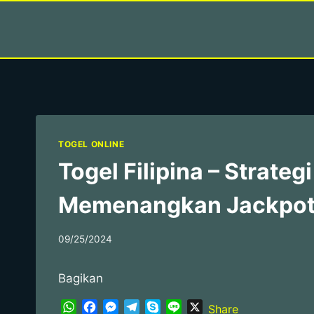
Skip
to
content
TOGEL ONLINE
Togel Filipina – Strateg
Memenangkan Jackpot
09/25/2024
Bagikan
W
F
M
T
S
L
X
Share