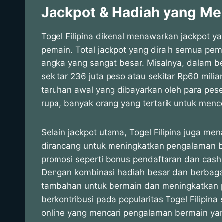
Jackpot & Hadiah yang Me
​Togel Filipina dikenal menawarkan jackpot 
pemain.​ Total jackpot yang diraih semua 
angka yang sangat besar. Misalnya, dalam b
sekitar 236 juta peso atau sekitar Rp60 milia
taruhan awal yang dibayarkan oleh para peser
rupa, banyak orang yang tertarik untuk menco
Selain jackpot utama, Togel Filipina juga m
dirancang untuk meningkatkan pengalaman b
promosi seperti bonus pendaftaran dan cashb
Dengan kombinasi hadiah besar dan berbagai
tambahan untuk bermain dan meningkatkan 
berkontribusi pada popularitas Togel Filipin
online yang mencari pengalaman bermain y