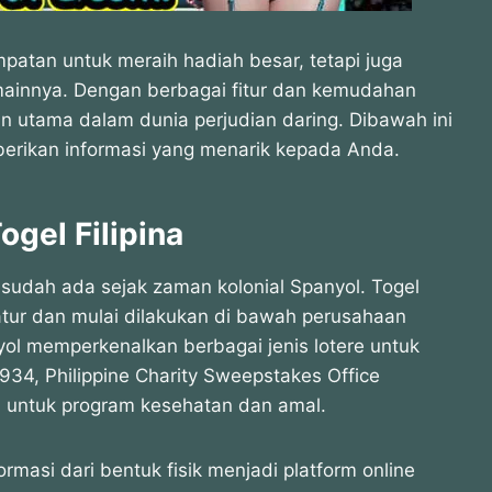
patan untuk meraih hadiah besar, tetapi juga
ainnya. Dengan berbagai fitur dan kemudahan
han utama dalam dunia perjudian daring. Dibawah ini
rikan informasi yang menarik kepada Anda.
gel Filipina
l, sudah ada sejak zaman kolonial Spanyol. Togel
atur dan mulai dilakukan di bawah perusahaan
yol memperkenalkan berbagai jenis lotere untuk
34, Philippine Charity Sweepstakes Office
 untuk program kesehatan dan amal.
rmasi dari bentuk fisik menjadi platform online