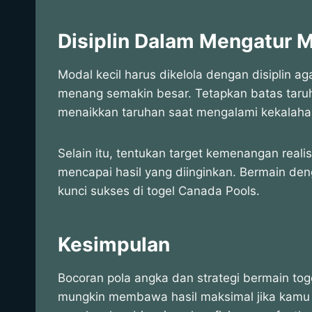
Disiplin Dalam Mengatur M
Modal kecil harus dikelola dengan disiplin a
menang semakin besar. Tetapkan batas taruh
menaikkan taruhan saat mengalami kekalaha
Selain itu, tentukan target kemenangan reali
mencapai hasil yang diinginkan. Bermain de
kunci sukses di togel Canada Pools.
Kesimpulan
Bocoran pola angka dan strategi bermain to
mungkin membawa hasil maksimal jika kamu kon