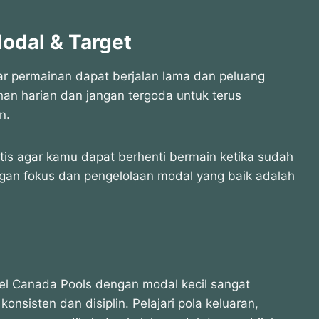
odal & Target
gar permainan dapat berjalan lama dan peluang
an harian dan jangan tergoda untuk terus
n.
stis agar kamu dapat berhenti bermain ketika sudah
ngan fokus dan pengelolaan modal yang baik adalah
gel Canada Pools dengan modal kecil sangat
sisten dan disiplin. Pelajari pola keluaran,