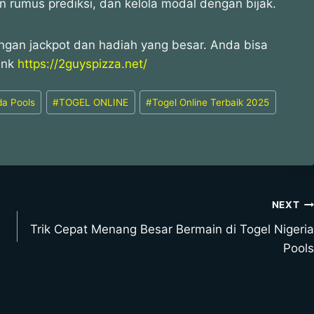
 rumus prediksi, dan kelola modal dengan bijak.
ngan jackpot dan hadiah yang besar. Anda bisa
link
https://2guyspizza.net/
da Pools
#
TOGEL ONLINE
#
Togel Online Terbaik 2025
NEXT
Trik Cepat Menang Besar Bermain di Togel Nigeria
Pools