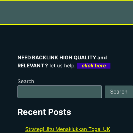
NEED BACKLINK HIGH QUALITY and
RELEVANT ?
let us help.
click here
Search
Search
Recent Posts
Strategi Jitu Menaklukkan Togel UK