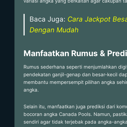
variasi angka yang berkaitan agar cakupan tar
Baca Juga:
Cara Jackpot Besa
Dengan Mudah
Manfaatkan Rumus & Predi
Rumus sederhana seperti menjumlahkan dig
pendekatan ganjil-genap dan besar-kecil dapa
membantu mempersempit pilihan angka sehi
angka.
Selain itu, manfaatkan juga prediksi dari ko
bocoran angka Canada Pools. Namun, pastik
sendiri agar tidak terjebak pada angka-angka