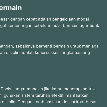
Bermain
 besar dengan cepat adalah pengelolaan modal
arget kemenangan sebelum mulai bermain agar tidak
enangan, sebaiknya berhenti bermain untuk menjaga
n disiplin adalah kunci sukses jangka panjang
 Pools sangat mungkin jika kamu menerapkan trik
n, gunakan sistem taruhan efektif, manfaatkan
isiplin. Dengan kombinasi cara ini, jackpot besar