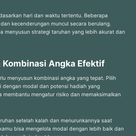
rdasarkan hari dan waktu tertentu. Beberapa
s dan kecenderungan muncul secara berulang.
sa menyusun strategi taruhan yang lebih akurat dan
 Kombinasi Angka Efektif
u menyusun kombinasi angka yang tepat. Pilih
i dengan modal dan potensi hadiah yang
isa membantu mengatur risiko dan memaksimalkan
taruhan setelah kalah dan menurunkannya saat
, kamu bisa mengelola modal dengan lebih baik dan