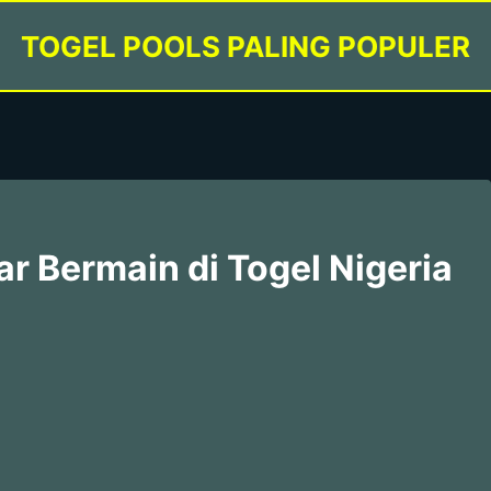
TOGEL POOLS PALING POPULER
r Bermain di Togel Nigeria