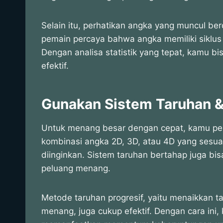
Selain itu, perhatikan angka yang muncul be
pemain percaya bahwa angka memiliki siklu
Dengan analisa statistik yang tepat, kamu bi
efektif.
Gunakan Sistem Taruhan &
Untuk menang besar dengan cepat, kamu perl
kombinasi angka 2D, 3D, atau 4D yang sesua
diinginkan. Sistem taruhan bertahap juga b
peluang menang.
Metode taruhan progresif, yaitu menaikkan 
menang, juga cukup efektif. Dengan cara ini