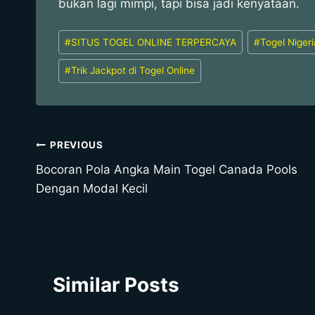
bukan lagi mimpi, tapi bisa jadi kenyataan.
Post
#
SITUS TOGEL ONLINE TERPERCAYA
#
Togel Nigeri
Tags:
#
Trik Jackpot di Togel Online
Post
PREVIOUS
Bocoran Pola Angka Main Togel Canada Pools
navigation
Dengan Modal Kecil
Similar Posts