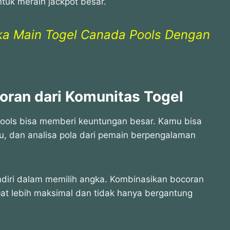
k meraih jackpot besar.
ka Main Togel Canada Pools Dengan
oran dari Komunitas Togel
Pools bisa memberi keuntungan besar. Kamu bisa
u, dan analisa pola dari pemain berpengalaman
ndiri dalam memilih angka. Kombinasikan bocoran
apat lebih maksimal dan tidak hanya bergantung