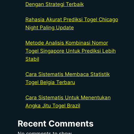
Dengan Strategi Terbaik
Rahasia Akurat Prediksi Togel Chicago
Night Paling Update
Metode Analisis Kombinasi Nomor
Togel Singapore Untuk Prediksi Lebih
Stabil
Cara Sistematis Membaca Statistik
Togel Belgia Terbaru
Cara Sistematis Untuk Menentukan
Angka Jitu Togel Brazil
Recent Comments
No comments to show.