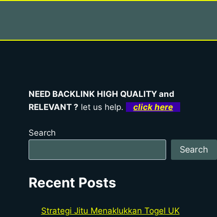
NEED BACKLINK HIGH QUALITY and
RELEVANT ?
let us help.
click here
Search
Search
Recent Posts
Strategi Jitu Menaklukkan Togel UK