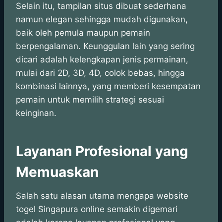
Selain itu, tampilan situs dibuat sederhana
namun elegan sehingga mudah digunakan,
baik oleh pemula maupun pemain
berpengalaman. Keunggulan lain yang sering
dicari adalah kelengkapan jenis permainan,
mulai dari 2D, 3D, 4D, colok bebas, hingga
kombinasi lainnya, yang memberi kesempatan
pemain untuk memilih strategi sesuai
keinginan.
Layanan Profesional yang
Memuaskan
Salah satu alasan utama mengapa website
togel Singapura online semakin digemari