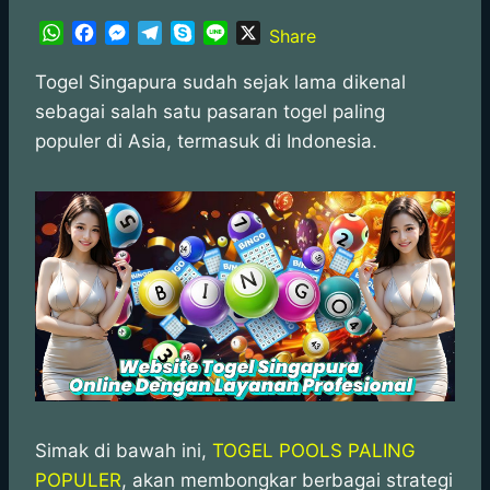
W
F
M
T
S
L
X
Share
h
a
e
e
k
i
a
c
s
l
y
n
Togel Singapura sudah sejak lama dikenal
t
e
s
e
p
e
sebagai salah satu pasaran togel paling
s
b
e
g
e
populer di Asia, termasuk di Indonesia.
A
o
n
r
p
o
g
a
p
k
e
m
r
Simak di bawah ini,
TOGEL POOLS PALING
POPULER
, akan membongkar berbagai strategi