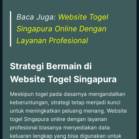
Baca Juga:
Website Togel
Singapura Online Dengan
Layanan Profesional
Strategi Bermain di
Website Togel Singapura
Meskipun togel pada dasarnya mengandalkan
keberuntungan, strategi tetap menjadi kunci
untuk meningkatkan peluang menang. Website
togel Singapura online dengan layanan
profesional biasanya menyediakan data
keluaran lengkap yang bisa digunakan untuk