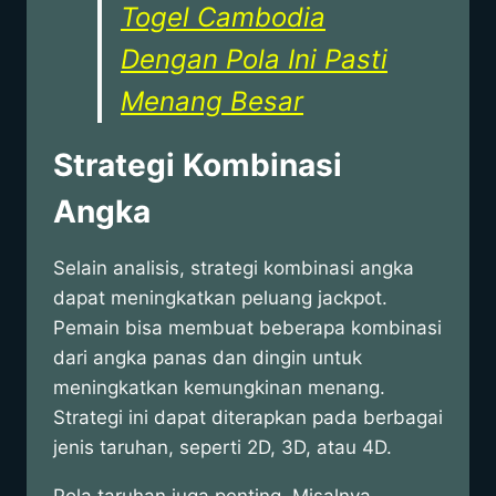
Togel Cambodia
Dengan Pola Ini Pasti
Menang Besar
Strategi Kombinasi
Angka
Selain analisis, strategi kombinasi angka
dapat meningkatkan peluang jackpot.
Pemain bisa membuat beberapa kombinasi
dari angka panas dan dingin untuk
meningkatkan kemungkinan menang.
Strategi ini dapat diterapkan pada berbagai
jenis taruhan, seperti 2D, 3D, atau 4D.