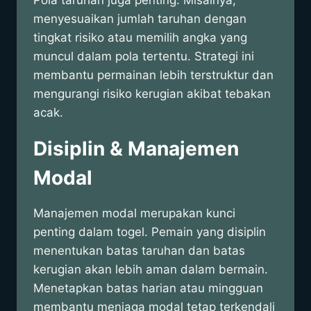
Pola taruhan juga penting. Misalnya,
menyesuaikan jumlah taruhan dengan
tingkat risiko atau memilih angka yang
muncul dalam pola tertentu. Strategi ini
membantu permainan lebih terstruktur dan
mengurangi risiko kerugian akibat tebakan
acak.
Disiplin & Manajemen
Modal
Manajemen modal merupakan kunci
penting dalam togel. Pemain yang disiplin
menentukan batas taruhan dan batas
kerugian akan lebih aman dalam bermain.
Menetapkan batas harian atau mingguan
membantu menjaga modal tetap terkendali