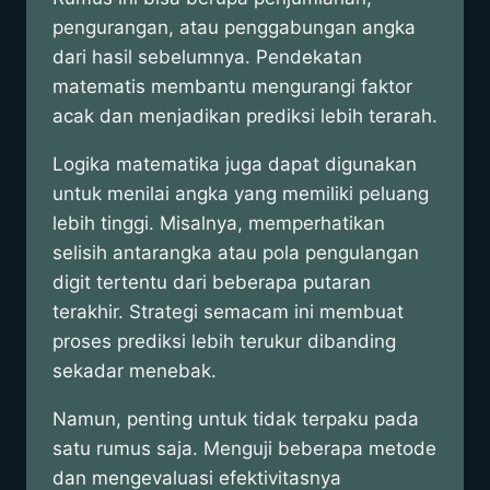
pengurangan, atau penggabungan angka
dari hasil sebelumnya. Pendekatan
matematis membantu mengurangi faktor
acak dan menjadikan prediksi lebih terarah.
Logika matematika juga dapat digunakan
untuk menilai angka yang memiliki peluang
lebih tinggi. Misalnya, memperhatikan
selisih antarangka atau pola pengulangan
digit tertentu dari beberapa putaran
terakhir. Strategi semacam ini membuat
proses prediksi lebih terukur dibanding
sekadar menebak.
Namun, penting untuk tidak terpaku pada
satu rumus saja. Menguji beberapa metode
dan mengevaluasi efektivitasnya