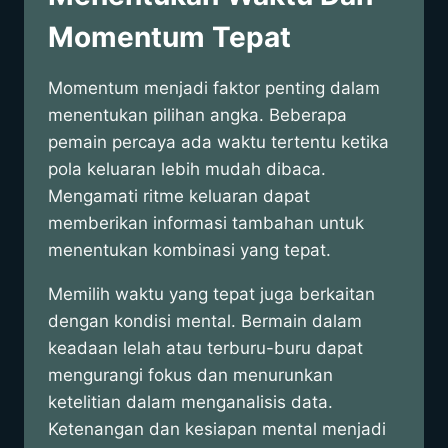
Momentum Tepat
Momentum menjadi faktor penting dalam
menentukan pilihan angka. Beberapa
pemain percaya ada waktu tertentu ketika
pola keluaran lebih mudah dibaca.
Mengamati ritme keluaran dapat
memberikan informasi tambahan untuk
menentukan kombinasi yang tepat.
Memilih waktu yang tepat juga berkaitan
dengan kondisi mental. Bermain dalam
keadaan lelah atau terburu-buru dapat
mengurangi fokus dan menurunkan
ketelitian dalam menganalisis data.
Ketenangan dan kesiapan mental menjadi