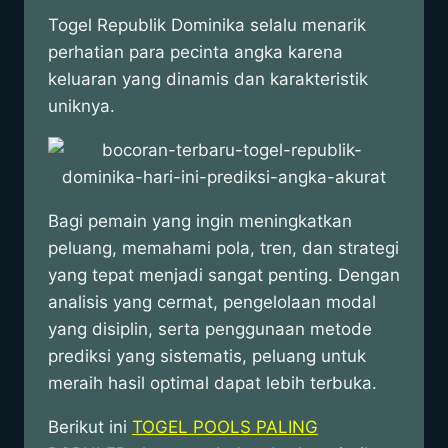
Togel Republik Dominika selalu menarik
perhatian para pecinta angka karena
keluaran yang dinamis dan karakteristik
uniknya.
Bagi pemain yang ingin meningkatkan
peluang, memahami pola, tren, dan strategi
yang tepat menjadi sangat penting. Dengan
analisis yang cermat, pengelolaan modal
yang disiplin, serta penggunaan metode
prediksi yang sistematis, peluang untuk
meraih hasil optimal dapat lebih terbuka.
Berikut ini
TOGEL POOLS PALING