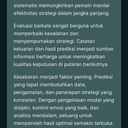
sistematis memungkinkan pemain menilai
efektivitas strategi dalam jangka panjang.
Evaluasi berkala sangat berguna untuk
memperbaiki kesalahan dan
menyempurnakan strategi. Catatan
keluaran dan hasil prediksi menjadi sumber
informasi berharga untuk meningkatkan
kualitas keputusan di putaran berikutnya.
Kesabaran menjadi faktor penting. Prediksi
yang tepat membutuhkan data,
pengamatan, dan penerapan strategi yang
konsisten. Dengan pengelolaan modal yang
disiplin, kontrol emosi yang baik, dan
analisis mendalam, peluang untuk
memperoleh hasil optimal semakin terbuka.