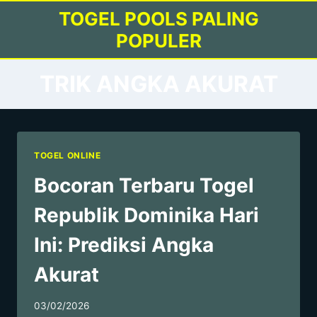
Skip
TOGEL POOLS PALING
to
POPULER
content
TRIK ANGKA AKURAT
TOGEL ONLINE
Bocoran Terbaru Togel
Republik Dominika Hari
Ini: Prediksi Angka
Akurat
03/02/2026