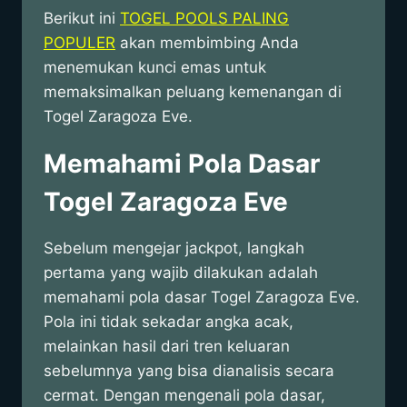
Berikut ini
TOGEL POOLS PALING
POPULER
akan membimbing Anda
menemukan kunci emas untuk
memaksimalkan peluang kemenangan di
Togel Zaragoza Eve.
Memahami Pola Dasar
Togel Zaragoza Eve
Sebelum mengejar jackpot, langkah
pertama yang wajib dilakukan adalah
memahami pola dasar Togel Zaragoza Eve.
Pola ini tidak sekadar angka acak,
melainkan hasil dari tren keluaran
sebelumnya yang bisa dianalisis secara
cermat. Dengan mengenali pola dasar,