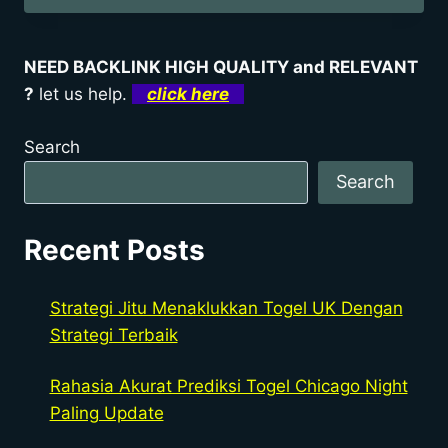
NEED BACKLINK HIGH QUALITY and RELEVANT
?
let us help.
click here
Search
Search
Recent Posts
Strategi Jitu Menaklukkan Togel UK Dengan
Strategi Terbaik
Rahasia Akurat Prediksi Togel Chicago Night
Paling Update