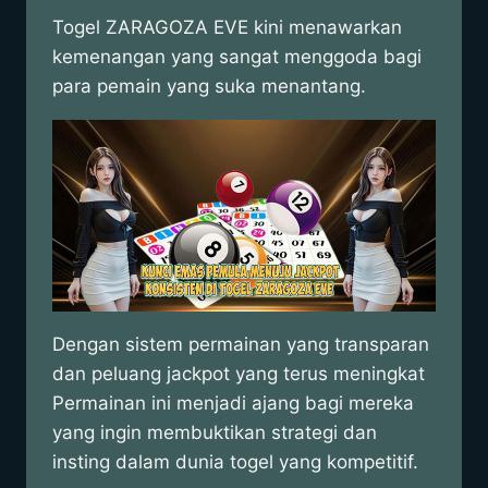
Togel ZARAGOZA EVE kini menawarkan
kemenangan yang sangat menggoda bagi
para pemain yang suka menantang.
Dengan sistem permainan yang transparan
dan peluang jackpot yang terus meningkat
Permainan ini menjadi ajang bagi mereka
yang ingin membuktikan strategi dan
insting dalam dunia togel yang kompetitif.