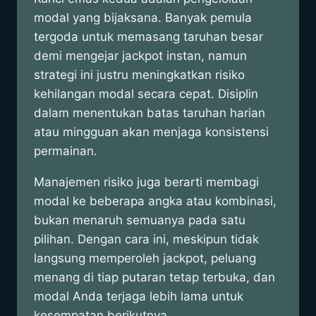
modal yang bijaksana. Banyak pemula
tergoda untuk memasang taruhan besar
demi mengejar jackpot instan, namun
strategi ini justru meningkatkan risiko
kehilangan modal secara cepat. Disiplin
dalam menentukan batas taruhan harian
atau mingguan akan menjaga konsistensi
permainan.
Manajemen risiko juga berarti membagi
modal ke beberapa angka atau kombinasi,
bukan menaruh semuanya pada satu
pilihan. Dengan cara ini, meskipun tidak
langsung memperoleh jackpot, peluang
menang di tiap putaran tetap terbuka, dan
modal Anda terjaga lebih lama untuk
kesempatan berikutnya.