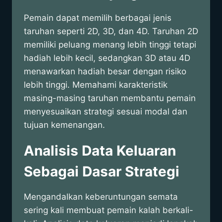
Pemain dapat memilih berbagai jenis
taruhan seperti 2D, 3D, dan 4D. Taruhan 2D
memiliki peluang menang lebih tinggi tetapi
hadiah lebih kecil, sedangkan 3D atau 4D
menawarkan hadiah besar dengan risiko
lebih tinggi. Memahami karakteristik
masing-masing taruhan membantu pemain
menyesuaikan strategi sesuai modal dan
tujuan kemenangan.
Analisis Data Keluaran
Sebagai Dasar Strategi
Mengandalkan keberuntungan semata
sering kali membuat pemain kalah berkali-