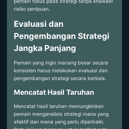
pemain fokus pada strategi tanpa khawatir
risiko penipuan.
Evaluasi dan
Pengembangan Strategi
Jangka Panjang
Pemain yang ingin menang besar secara
konsisten harus melakukan evaluasi dan
pengembangan strategi secara berkala.
Mencatat Hasil Taruhan
Mencatat hasil taruhan memungkinkan
pemain menganalisis strategi mana yang
efektif dan mana yang perlu diperbaiki.