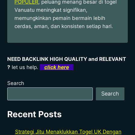
POPULER
, peluang menang besar di togel
Vanuatu meningkat signifikan,
memungkinkan pemain bermain lebih
cerdas, aman, dan konsisten setiap hari.
NEED BACKLINK HIGH QUALITY and RELEVANT
?
let us help.
click here
Search
Search
Recent Posts
Strategi Jitu Menaklukkan Togel UK Dengan