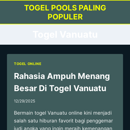
Skip
TOGEL POOLS PALING
to
POPULER
content
Togel Vanuatu
TOGEL ONLINE
Rahasia Ampuh Menang
Besar Di Togel Vanuatu
12/29/2025
Bermain togel Vanuatu online kini menjadi
salah satu hiburan favorit bagi penggemar
judi angka yang ingin meraih kemenangan