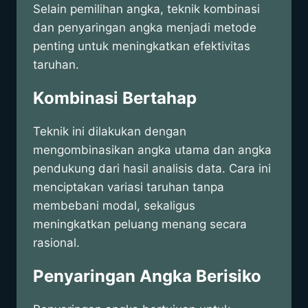
Selain pemilihan angka, teknik kombinasi
dan penyaringan angka menjadi metode
penting untuk meningkatkan efektivitas
taruhan.
Kombinasi Bertahap
Teknik ini dilakukan dengan
mengombinasikan angka utama dan angka
pendukung dari hasil analisis data. Cara ini
menciptakan variasi taruhan tanpa
membebani modal, sekaligus
meningkatkan peluang menang secara
rasional.
Penyaringan Angka Berisiko