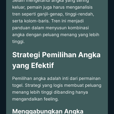
Selain mengetahui angka yang sering
keluar, pemain juga harus menganalisis
tren seperti ganjil-genap, tinggi-rendah,
serta kolom-baris. Tren ini menjadi
panduan dalam menyusun kombinasi
angka dengan peluang menang yang lebih
tinggi.
Strategi Pemilihan Angka
yang Efektif
Pemilihan angka adalah inti dari permainan
togel. Strategi yang logis membuat peluang
menang lebih tinggi dibanding hanya
mengandalkan feeling.
Menggabungkan Angka