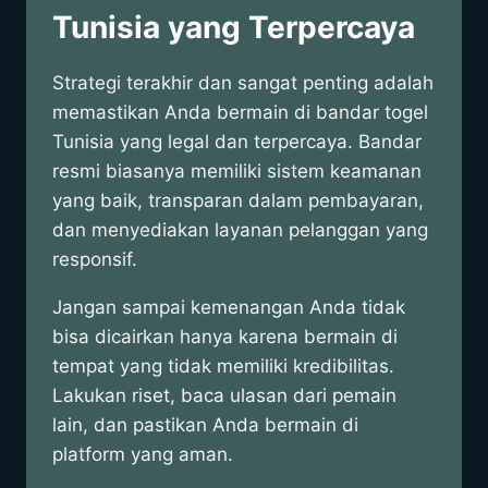
Tunisia yang Terpercaya
Strategi terakhir dan sangat penting adalah
memastikan Anda bermain di bandar togel
Tunisia yang legal dan terpercaya. Bandar
resmi biasanya memiliki sistem keamanan
yang baik, transparan dalam pembayaran,
dan menyediakan layanan pelanggan yang
responsif.
Jangan sampai kemenangan Anda tidak
bisa dicairkan hanya karena bermain di
tempat yang tidak memiliki kredibilitas.
Lakukan riset, baca ulasan dari pemain
lain, dan pastikan Anda bermain di
platform yang aman.