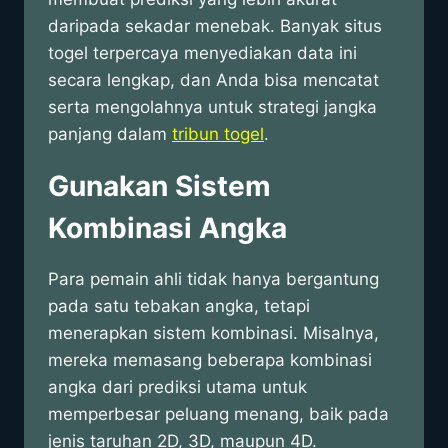
daripada sekadar menebak. Banyak situs
togel terpercaya menyediakan data ini
secara lengkap, dan Anda bisa mencatat
serta mengolahnya untuk strategi jangka
panjang dalam
tribun togel
.
Gunakan Sistem
Kombinasi Angka
Para pemain ahli tidak hanya bergantung
pada satu tebakan angka, tetapi
menerapkan sistem kombinasi. Misalnya,
mereka memasang beberapa kombinasi
angka dari prediksi utama untuk
memperbesar peluang menang, baik pada
jenis taruhan 2D, 3D, maupun 4D.