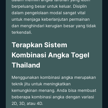
berpeluang besar untuk keluar. Disiplin
dalam pengelolaan modal sangat vital
untuk menjaga keberlanjutan permainan
dan menghindari kerugian besar yang tidak
terkendali.
Terapkan Sistem
Kombinasi Angka Togel
Thailand
Menggunakan kombinasi angka merupakan
teknik jitu untuk meningkatkan
kemungkinan menang. Anda bisa membuat
beberapa kombinasi angka dengan variasi
2D, 3D, atau 4D.