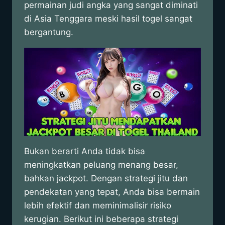
permainan judi angka yang sangat diminati
di Asia Tenggara meski hasil togel sangat
bergantung.
Bukan berarti Anda tidak bisa
meningkatkan peluang menang besar,
bahkan jackpot. Dengan strategi jitu dan
pendekatan yang tepat, Anda bisa bermain
lebih efektif dan meminimalisir risiko
kerugian. Berikut ini beberapa strategi