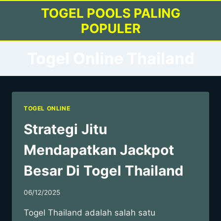
Skip
TOGEL POOLS PALING
to
POPULER
content
Togel Online Thailand
TOGEL ONLINE
Strategi Jitu
Mendapatkan Jackpot
Besar Di Togel Thailand
06/12/2025
Togel Thailand adalah salah satu