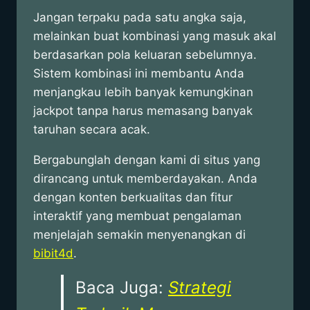
Jangan terpaku pada satu angka saja,
melainkan buat kombinasi yang masuk akal
berdasarkan pola keluaran sebelumnya.
Sistem kombinasi ini membantu Anda
menjangkau lebih banyak kemungkinan
jackpot tanpa harus memasang banyak
taruhan secara acak.
Bergabunglah dengan kami di situs yang
dirancang untuk memberdayakan. Anda
dengan konten berkualitas dan fitur
interaktif yang membuat pengalaman
menjelajah semakin menyenangkan di
bibit4d
.
Baca Juga:
Strategi