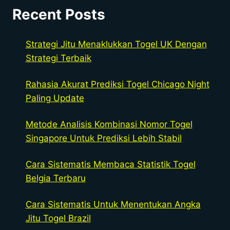
Recent Posts
Strategi Jitu Menaklukkan Togel UK Dengan
Strategi Terbaik
Rahasia Akurat Prediksi Togel Chicago Night
Paling Update
Metode Analisis Kombinasi Nomor Togel
Singapore Untuk Prediksi Lebih Stabil
Cara Sistematis Membaca Statistik Togel
Belgia Terbaru
Cara Sistematis Untuk Menentukan Angka
Jitu Togel Brazil