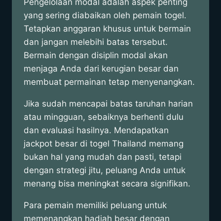
Pengelolaan modal adalah aspek penting
yang sering diabaikan oleh pemain togel.
Tetapkan anggaran khusus untuk bermain
dan jangan melebihi batas tersebut.
Bermain dengan disiplin modal akan
menjaga Anda dari kerugian besar dan
membuat permainan tetap menyenangkan.
Jika sudah mencapai batas taruhan harian
atau mingguan, sebaiknya berhenti dulu
dan evaluasi hasilnya. Mendapatkan
jackpot besar di togel Thailand memang
bukan hal yang mudah dan pasti, tetapi
dengan strategi jitu, peluang Anda untuk
menang bisa meningkat secara signifikan.
Para pemain memiliki peluang untuk
memenangkan hadiah besar dengan