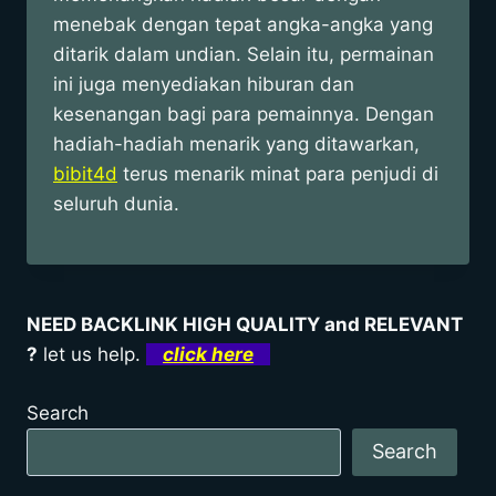
menebak dengan tepat angka-angka yang
ditarik dalam undian. Selain itu, permainan
ini juga menyediakan hiburan dan
kesenangan bagi para pemainnya. Dengan
hadiah-hadiah menarik yang ditawarkan,
bibit4d
terus menarik minat para penjudi di
seluruh dunia.
NEED BACKLINK HIGH QUALITY and RELEVANT
?
let us help.
click here
Search
Search