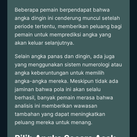
Beberapa pemain berpendapat bahwa
angka dingin ini cenderung muncul setelah
periode tertentu, memberikan peluang bagi
pemain untuk memprediksi angka yang
akan keluar selanjutnya.
Selain angka panas dan dingin, ada juga
yang menggunakan sistem numerologi atau
angka keberuntungan untuk memilih
angka-angka mereka. Meskipun tidak ada
jaminan bahwa pola ini akan selalu
berhasil, banyak pemain merasa bahwa
analisis ini memberikan wawasan
tambahan yang dapat meningkatkan
peluang mereka untuk menang.