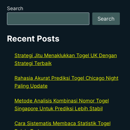
Search
Search
Recent Posts
Strategi Jitu Menaklukkan Togel UK Dengan
Strategi Terbaik
Rahasia Akurat Prediksi Togel Chicago Night
Paling Update
Metode Analisis Kombinasi Nomor Togel
Singapore Untuk Prediksi Lebih Stabil
Cara Sistematis Membaca Statistik Togel