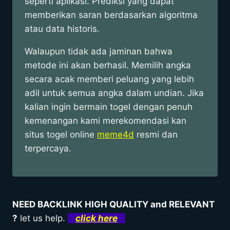
seperti aplikasi. Prediksi yang dapat
memberikan saran berdasarkan algoritma
atau data historis.
Walaupun tidak ada jaminan bahwa
metode ini akan berhasil. Memilih angka
secara acak memberi peluang yang lebih
adil untuk semua angka dalam undian. Jika
kalian ingin bermain togel dengan penuh
kemenangan kami merekomendasi kan
situs togel online
meme4d
resmi dan
terpercaya.
NEED BACKLINK HIGH QUALITY and RELEVANT
?
let us help.
click here