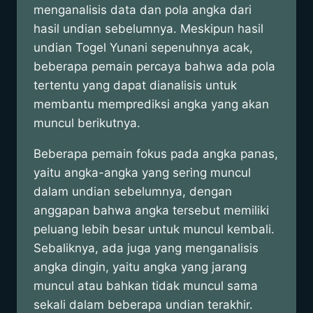
menganalisis data dan pola angka dari
hasil undian sebelumnya. Meskipun hasil
undian Togel Yunani sepenuhnya acak,
beberapa pemain percaya bahwa ada pola
tertentu yang dapat dianalisis untuk
membantu memprediksi angka yang akan
muncul berikutnya.
Beberapa pemain fokus pada angka panas,
yaitu angka-angka yang sering muncul
dalam undian sebelumnya, dengan
anggapan bahwa angka tersebut memiliki
peluang lebih besar untuk muncul kembali.
Sebaliknya, ada juga yang menganalisis
angka dingin, yaitu angka yang jarang
muncul atau bahkan tidak muncul sama
sekali dalam beberapa undian terakhir.