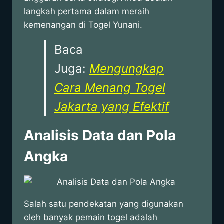
langkah pertama dalam meraih
kemenangan di Togel Yunani.
Baca
Juga:
Mengungkap
Cara Menang Togel
Jakarta yang Efektif
Analisis Data dan Pola
Angka
Salah satu pendekatan yang digunakan
oleh banyak pemain togel adalah