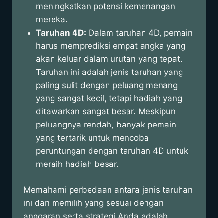
meningkatkan potensi kemenangan
mereka.
Taruhan 4D:
Dalam taruhan 4D, pemain
harus memprediksi empat angka yang
akan keluar dalam urutan yang tepat.
Taruhan ini adalah jenis taruhan yang
paling sulit dengan peluang menang
yang sangat kecil, tetapi hadiah yang
ditawarkan sangat besar. Meskipun
peluangnya rendah, banyak pemain
yang tertarik untuk mencoba
peruntungan dengan taruhan 4D untuk
meraih hadiah besar.
Memahami perbedaan antara jenis taruhan
ini dan memilih yang sesuai dengan
anggaran serta strategi Anda adalah