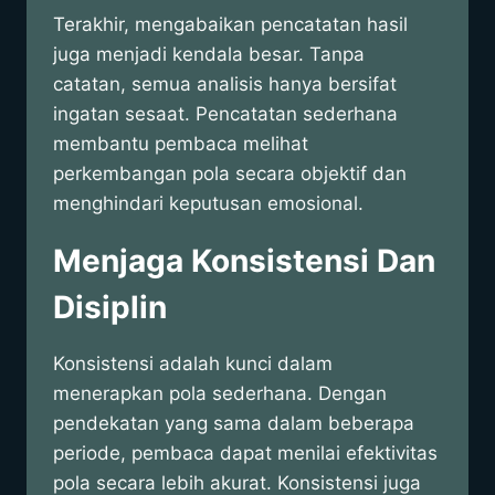
Terakhir, mengabaikan pencatatan hasil
juga menjadi kendala besar. Tanpa
catatan, semua analisis hanya bersifat
ingatan sesaat. Pencatatan sederhana
membantu pembaca melihat
perkembangan pola secara objektif dan
menghindari keputusan emosional.
Menjaga Konsistensi Dan
Disiplin
Konsistensi adalah kunci dalam
menerapkan pola sederhana. Dengan
pendekatan yang sama dalam beberapa
periode, pembaca dapat menilai efektivitas
pola secara lebih akurat. Konsistensi juga