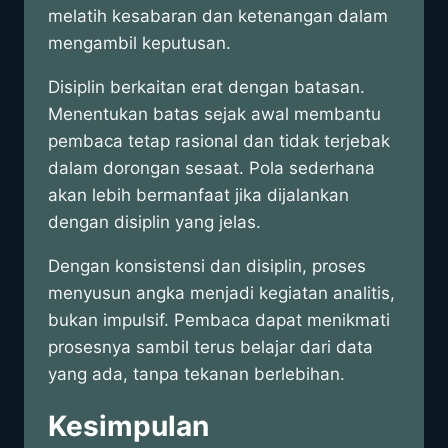
melatih kesabaran dan ketenangan dalam
mengambil keputusan.
Disiplin berkaitan erat dengan batasan.
Menentukan batas sejak awal membantu
pembaca tetap rasional dan tidak terjebak
dalam dorongan sesaat. Pola sederhana
akan lebih bermanfaat jika dijalankan
dengan disiplin yang jelas.
Dengan konsistensi dan disiplin, proses
menyusun angka menjadi kegiatan analitis,
bukan impulsif. Pembaca dapat menikmati
prosesnya sambil terus belajar dari data
yang ada, tanpa tekanan berlebihan.
Kesimpulan