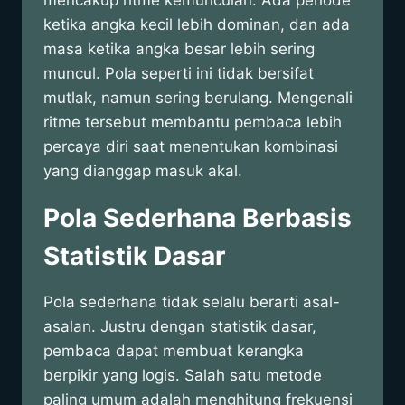
mencakup ritme kemunculan. Ada periode
ketika angka kecil lebih dominan, dan ada
masa ketika angka besar lebih sering
muncul. Pola seperti ini tidak bersifat
mutlak, namun sering berulang. Mengenali
ritme tersebut membantu pembaca lebih
percaya diri saat menentukan kombinasi
yang dianggap masuk akal.
Pola Sederhana Berbasis
Statistik Dasar
Pola sederhana tidak selalu berarti asal-
asalan. Justru dengan statistik dasar,
pembaca dapat membuat kerangka
berpikir yang logis. Salah satu metode
paling umum adalah menghitung frekuensi