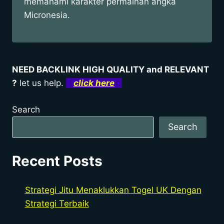
memahami karakter permainan angka
Micronesia.
NEED BACKLINK HIGH QUALITY and RELEVANT
?
let us help.
click here
Search
Search
Recent Posts
Strategi Jitu Menaklukkan Togel UK Dengan
Strategi Terbaik