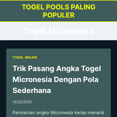
Skip
TOGEL POOLS PALING
to
POPULER
content
Togel Micronesia
TOGEL ONLINE
Trik Pasang Angka Togel
Micronesia Dengan Pola
Sederhana
12/22/2025
Permainan angka Micronesia kerap menarik