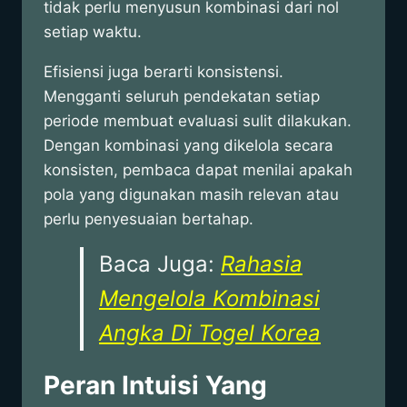
tidak perlu menyusun kombinasi dari nol
setiap waktu.
Efisiensi juga berarti konsistensi.
Mengganti seluruh pendekatan setiap
periode membuat evaluasi sulit dilakukan.
Dengan kombinasi yang dikelola secara
konsisten, pembaca dapat menilai apakah
pola yang digunakan masih relevan atau
perlu penyesuaian bertahap.
Baca Juga:
Rahasia
Mengelola Kombinasi
Angka Di Togel Korea
Peran Intuisi Yang