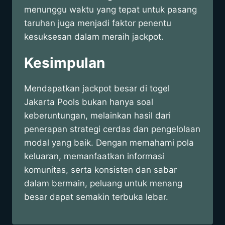
menunggu waktu yang tepat untuk pasang
taruhan juga menjadi faktor penentu
kesuksesan dalam meraih jackpot.
Kesimpulan
Mendapatkan jackpot besar di togel
Jakarta Pools bukan hanya soal
keberuntungan, melainkan hasil dari
penerapan strategi cerdas dan pengelolaan
modal yang baik. Dengan memahami pola
keluaran, memanfaatkan informasi
komunitas, serta konsisten dan sabar
dalam bermain, peluang untuk menang
besar dapat semakin terbuka lebar.