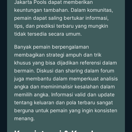
Jakarta Pools dapat memberikan
keuntungan tambahan. Dalam komunitas,
pemain dapat saling bertukar informasi,
tips, dan prediksi terbaru yang mungkin
tidak tersedia secara umum.
Banyak pemain berpengalaman
membagikan strategi ampuh dan trik
khusus yang bisa dijadikan referensi dalam
bermain. Diskusi dan sharing dalam forum
juga membantu dalam memperkuat analisis
angka dan meminimalisir kesalahan dalam
memilih angka. Informasi valid dan update
tentang keluaran dan pola terbaru sangat
berguna untuk pemain yang ingin konsisten
menang.