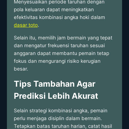
Menyesuaikan periode taruhan dengan
pola keluaran dapat meningkatkan
efektivitas kombinasi angka hoki dalam
dasar toto
.
Selain itu, memilih jam bermain yang tepat
dan mengatur frekuensi taruhan sesuai
anggaran dapat membantu pemain tetap
fokus dan mengurangi risiko kerugian
besar.
Tips Tambahan Agar
Prediksi Lebih Akurat
Selain strategi kombinasi angka, pemain
perlu menjaga disiplin dalam bermain.
Tetapkan batas taruhan harian, catat hasil