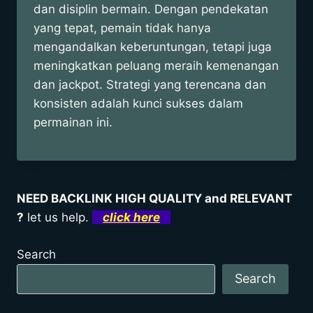
dan disiplin bermain. Dengan pendekatan
yang tepat, pemain tidak hanya
mengandalkan keberuntungan, tetapi juga
meningkatkan peluang meraih kemenangan
dan jackpot. Strategi yang terencana dan
konsisten adalah kunci sukses dalam
permainan ini.
NEED BACKLINK HIGH QUALITY and RELEVANT
?
let us help.
click here
Search
Search