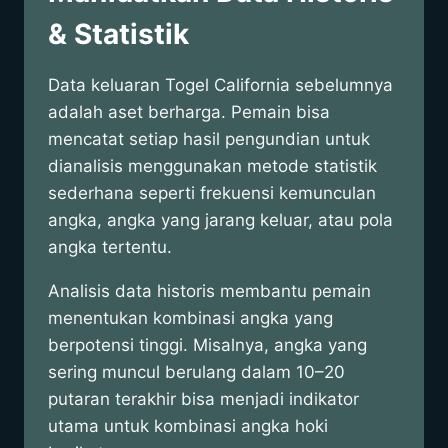
& Statistik
Data keluaran Togel California sebelumnya
adalah aset berharga. Pemain bisa
mencatat setiap hasil pengundian untuk
dianalisis menggunakan metode statistik
sederhana seperti frekuensi kemunculan
angka, angka yang jarang keluar, atau pola
angka tertentu.
Analisis data historis membantu pemain
menentukan kombinasi angka yang
berpotensi tinggi. Misalnya, angka yang
sering muncul berulang dalam 10–20
putaran terakhir bisa menjadi indikator
utama untuk kombinasi angka hoki