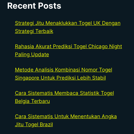
Recent Posts
Strategi Jitu Menaklukkan Togel UK Dengan
Strategi Terbaik
Rahasia Akurat Prediksi Togel Chicago Night
Paling Update
Metode Analisis Kombinasi Nomor Togel
Singapore Untuk Prediksi Lebih Stabil
Cara Sistematis Membaca Statistik Togel
Belgia Terbaru
Cara Sistematis Untuk Menentukan Angka
Jitu Togel Brazil