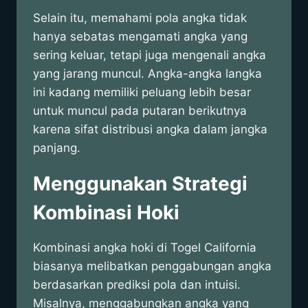
Selain itu, memahami pola angka tidak
hanya sebatas mengamati angka yang
sering keluar, tetapi juga mengenali angka
yang jarang muncul. Angka-angka langka
ini kadang memiliki peluang lebih besar
untuk muncul pada putaran berikutnya
karena sifat distribusi angka dalam jangka
panjang.
Menggunakan Strategi
Kombinasi Hoki
Kombinasi angka hoki di Togel California
biasanya melibatkan penggabungan angka
berdasarkan prediksi pola dan intuisi.
Misalnya, menggabungkan angka yang