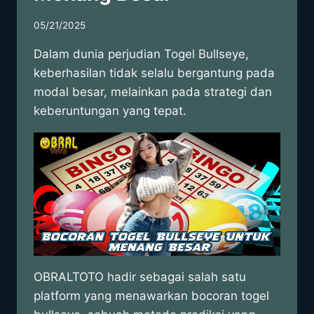
05/21/2025
Dalam dunia perjudian Togel Bullseye,
keberhasilan tidak selalu bergantung pada
modal besar, melainkan pada strategi dan
keberuntungan yang tepat.
OBRALTOTO hadir sebagai salah satu
platform yang menawarkan bocoran togel