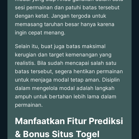
sesi permainan dan patuhi batas tersebut
dengan ketat. Jangan tergoda untuk
memasang taruhan besar hanya karena
ingin cepat menang.
Selain itu, buat juga batas maksimal
kerugian dan target kemenangan yang
realistis. Bila sudah mencapai salah satu
batas tersebut, segera hentikan permainan
untuk menjaga modal tetap aman. Disiplin
dalam mengelola modal adalah langkah
ampuh untuk bertahan lebih lama dalam
permainan.
Manfaatkan Fitur Prediksi
& Bonus Situs Togel