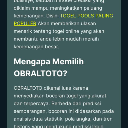
bullseye, sebuah metode prediksi yang
diklaim mampu meningkatkan peluang
kemenangan. Disini
TOGEL POOLS PALING
POPULER
Akan memberikan ulasan
menarik tentang togel online yang akan
membantu anda lebih mudah meraih
kemenangan besar.
Mengapa Memilih
OBRALTOTO?
OBRALTOTO dikenal luas karena
menyediakan bocoran togel yang akurat
dan terpercaya. Berbeda dari prediksi
sembarangan, bocoran ini didasarkan pada
analisis data statistik, pola angka, dan tren
historis yang mendukung prediksi lebih