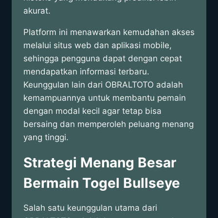
akurat.
Platform ini menawarkan kemudahan akses
melalui situs web dan aplikasi mobile,
sehingga pengguna dapat dengan cepat
mendapatkan informasi terbaru.
Keunggulan lain dari OBRALTOTO adalah
kemampuannya untuk membantu pemain
dengan modal kecil agar tetap bisa
bersaing dan memperoleh peluang menang
yang tinggi.
Strategi Menang Besar
Bermain Togel Bullseye
Salah satu keunggulan utama dari