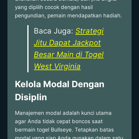
yang dipilih cocok dengan hasil
pengundian, pemain mendapatkan hadiah.
Baca Juga:
Strategi
Jitu Dapat Jackpot
Besar Main di Togel
West Virginia
Kelola Modal Dengan
Disiplin
Manajemen modal adalah kunci utama
agar Anda tidak cepat boncos saat
bermain togel Bullseye. Tetapkan batas
modal yang siap Anda gunakan dalam satu