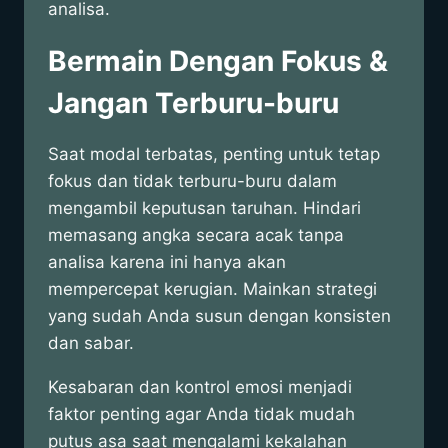
analisa.
Bermain Dengan Fokus &
Jangan Terburu-buru
Saat modal terbatas, penting untuk tetap
fokus dan tidak terburu-buru dalam
mengambil keputusan taruhan. Hindari
memasang angka secara acak tanpa
analisa karena ini hanya akan
mempercepat kerugian. Mainkan strategi
yang sudah Anda susun dengan konsisten
dan sabar.
Kesabaran dan kontrol emosi menjadi
faktor penting agar Anda tidak mudah
putus asa saat mengalami kekalahan