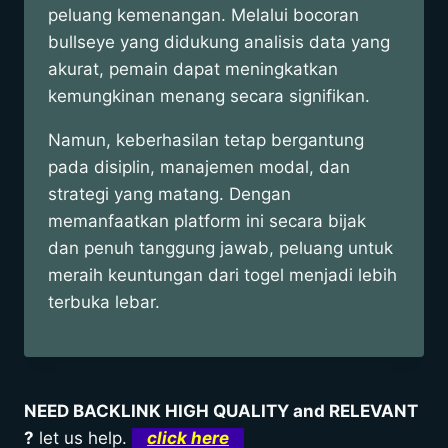
peluang kemenangan. Melalui bocoran
bullseye yang didukung analisis data yang
akurat, pemain dapat meningkatkan
kemungkinan menang secara signifikan.
Namun, keberhasilan tetap bergantung
pada disiplin, manajemen modal, dan
strategi yang matang. Dengan
memanfaatkan platform ini secara bijak
dan penuh tanggung jawab, peluang untuk
meraih keuntungan dari togel menjadi lebih
terbuka lebar.
NEED BACKLINK HIGH QUALITY and RELEVANT
?
let us help.
click here