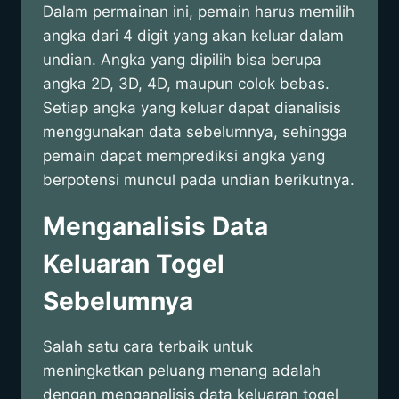
Dalam permainan ini, pemain harus memilih
angka dari 4 digit yang akan keluar dalam
undian. Angka yang dipilih bisa berupa
angka 2D, 3D, 4D, maupun colok bebas.
Setiap angka yang keluar dapat dianalisis
menggunakan data sebelumnya, sehingga
pemain dapat memprediksi angka yang
berpotensi muncul pada undian berikutnya.
Menganalisis Data
Keluaran Togel
Sebelumnya
Salah satu cara terbaik untuk
meningkatkan peluang menang adalah
dengan menganalisis data keluaran togel