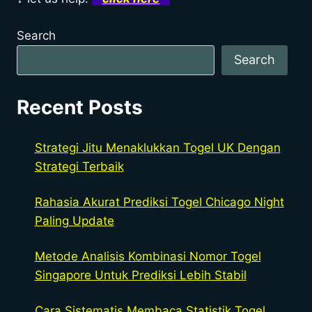
Search
Search
Recent Posts
Strategi Jitu Menaklukkan Togel UK Dengan
Strategi Terbaik
Rahasia Akurat Prediksi Togel Chicago Night
Paling Update
Metode Analisis Kombinasi Nomor Togel
Singapore Untuk Prediksi Lebih Stabil
Cara Sistematis Membaca Statistik Togel