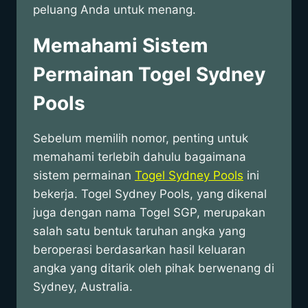
peluang Anda untuk menang.
Memahami Sistem
Permainan Togel Sydney
Pools
Sebelum memilih nomor, penting untuk
memahami terlebih dahulu bagaimana
sistem permainan
Togel Sydney Pools
ini
bekerja. Togel Sydney Pools, yang dikenal
juga dengan nama Togel SGP, merupakan
salah satu bentuk taruhan angka yang
beroperasi berdasarkan hasil keluaran
angka yang ditarik oleh pihak berwenang di
Sydney, Australia.