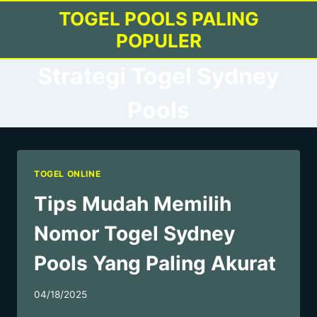
Skip
TOGEL POOLS PALING
to
POPULER
content
Strategi Togel Sydney
Pools
TOGEL ONLINE
Tips Mudah Memilih
Nomor Togel Sydney
Pools Yang Paling Akurat
04/18/2025