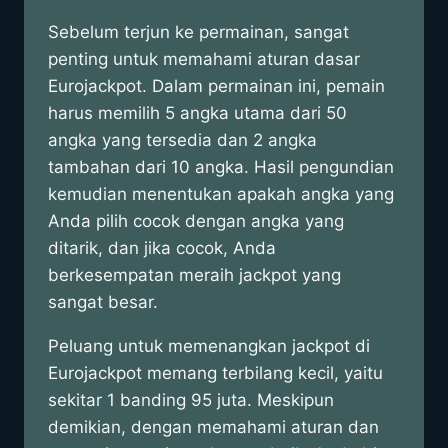
Sebelum terjun ke permainan, sangat
penting untuk memahami aturan dasar
Eurojackpot. Dalam permainan ini, pemain
harus memilih 5 angka utama dari 50
angka yang tersedia dan 2 angka
tambahan dari 10 angka. Hasil pengundian
kemudian menentukan apakah angka yang
Anda pilih cocok dengan angka yang
ditarik, dan jika cocok, Anda
berkesempatan meraih jackpot yang
sangat besar.
Peluang untuk memenangkan jackpot di
Eurojackpot memang terbilang kecil, yaitu
sekitar 1 banding 95 juta. Meskipun
demikian, dengan memahami aturan dan