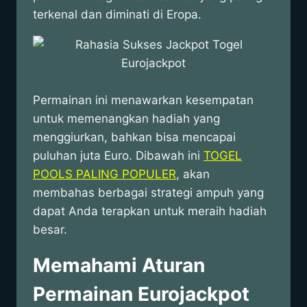
terkenal dan diminati di Eropa.
Permainan ini menawarkan kesempatan
untuk memenangkan hadiah yang
menggiurkan, bahkan bisa mencapai
puluhan juta Euro. Dibawah ini
TOGEL
POOLS PALING POPULER
, akan
membahas berbagai strategi ampuh yang
dapat Anda terapkan untuk meraih hadiah
besar.
Memahami Aturan
Permainan Eurojackpot