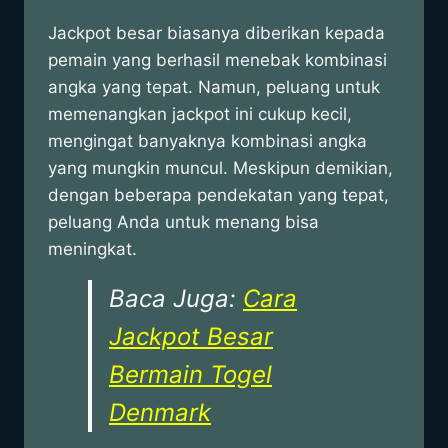
Jackpot besar biasanya diberikan kepada
pemain yang berhasil menebak kombinasi
angka yang tepat. Namun, peluang untuk
memenangkan jackpot ini cukup kecil,
mengingat banyaknya kombinasi angka
yang mungkin muncul. Meskipun demikian,
dengan beberapa pendekatan yang tepat,
peluang Anda untuk menang bisa
meningkat.
Baca Juga:
Cara
Jackpot Besar
Bermain Togel
Denmark