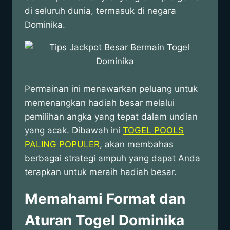
di seluruh dunia, termasuk di negara
Dominika.
Permainan ini menawarkan peluang untuk
memenangkan hadiah besar melalui
pemilihan angka yang tepat dalam undian
yang acak. Dibawah ini
TOGEL POOLS
PALING POPULER
, akan membahas
berbagai strategi ampuh yang dapat Anda
terapkan untuk meraih hadiah besar.
Memahami Format dan
Aturan Togel Dominika