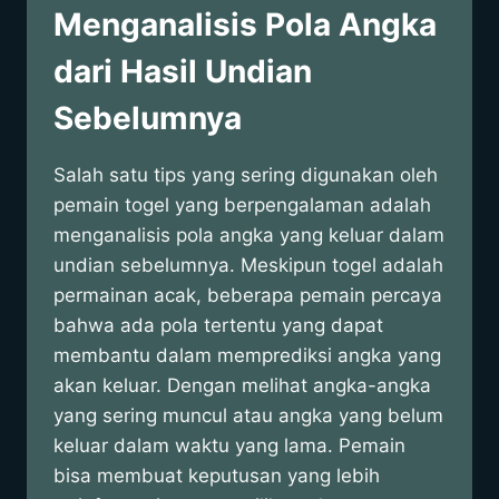
Menganalisis Pola Angka
dari Hasil Undian
Sebelumnya
Salah satu tips yang sering digunakan oleh
pemain togel yang berpengalaman adalah
menganalisis pola angka yang keluar dalam
undian sebelumnya. Meskipun togel adalah
permainan acak, beberapa pemain percaya
bahwa ada pola tertentu yang dapat
membantu dalam memprediksi angka yang
akan keluar. Dengan melihat angka-angka
yang sering muncul atau angka yang belum
keluar dalam waktu yang lama. Pemain
bisa membuat keputusan yang lebih