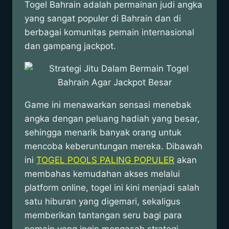
Togel Bahrain adalah permainan judi angka
yang sangat populer di Bahrain dan di
berbagai komunitas pemain internasional
dan gampang jackpot.
Game ini menawarkan sensasi menebak
angka dengan peluang hadiah yang besar,
sehingga menarik banyak orang untuk
mencoba keberuntungan mereka. Dibawah
ini
TOGEL POOLS PALING POPULER
akan
membahas kemudahan akses melalui
platform online, togel ini kini menjadi salah
satu hiburan yang digemari, sekaligus
memberikan tantangan seru bagi para