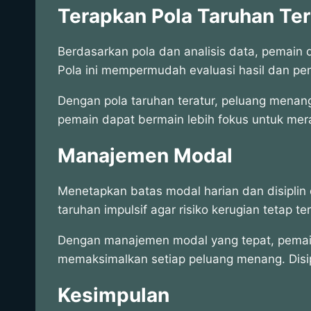
Terapkan Pola Taruhan Ter
Berdasarkan pola dan analisis data, pemain 
Pola ini mempermudah evaluasi hasil dan pen
Dengan pola taruhan teratur, peluang menang 
pemain dapat bermain lebih fokus untuk mera
Manajemen Modal
Menetapkan batas modal harian dan disiplin 
taruhan impulsif agar risiko kerugian tetap te
Dengan manajemen modal yang tepat, pemain
memaksimalkan setiap peluang menang. Disipl
Kesimpulan