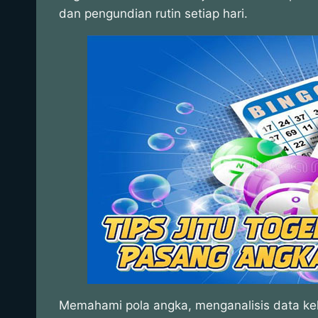
dan pengundian rutin setiap hari.
Memahami pola angka, menganalisis data kel