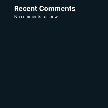
Recent Comments
No comments to show.