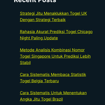
Strategi Jitu Menaklukkan Togel UK
Dengan Strategi Terbaik
Rahasia Akurat Prediksi Togel Chicago
Night Paling Update
Metode Analisis Kombinasi Nomor
Togel Singapore Untuk Prediksi Lebih
Stabil
Cara Sistematis Membaca Statistik
Togel Belgia Terbaru
Cara Sistematis Untuk Menentukan
Angka Jitu Togel Brazil