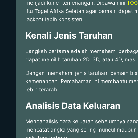
menjadi kunci kemenangan. Dibawah ini
TOG
jitu Togel Afrika Selatan agar pemain dapa
jackpot lebih konsisten.
Kenali Jenis Taruhan
Langkah pertama adalah memahami berbagai j
dapat memilih taruhan 2D, 3D, atau 4D, masi
Dengan memahami jenis taruhan, pemain bisa
kemenangan. Pemahaman ini membantu meng
lebih terarah.
Analisis Data Keluaran
Menganalisis data keluaran sebelumnya sang
mencatat angka yang sering muncul maupun 
pola tren terbaru.