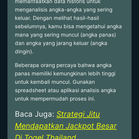
memanfaatkan data historis untuk
menganalisis angka-angka yang sering
keluar. Dengan melihat hasil-hasil
sebelumnya, kamu bisa mengetahui angka
mana yang sering muncul (angka panas)
dan angka yang jarang keluar (angka
dingin).
Beberapa orang percaya bahwa angka
panas memiliki kemungkinan lebih tinggi
untuk kembali muncul. Gunakan
spreadsheet atau aplikasi analisis angka
untuk mempermudah proses ini.
Baca Juga:
Strategi Jitu
Mendapatkan Jackpot Besar
Di Togel Thailand