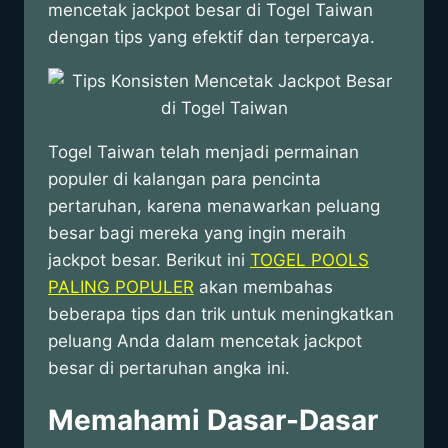
mencetak jackpot besar di Togel Taiwan
dengan tips yang efektif dan terpercaya.
Togel Taiwan telah menjadi permainan
populer di kalangan para pencinta
pertaruhan, karena menawarkan peluang
besar bagi mereka yang ingin meraih
jackpot besar. Berikut ini
TOGEL POOLS
PALING POPULER
akan membahas
beberapa tips dan trik untuk meningkatkan
peluang Anda dalam mencetak jackpot
besar di pertaruhan angka ini.
Memahami Dasar-Dasar