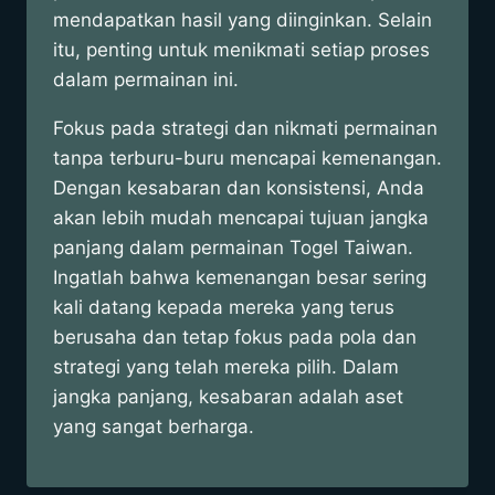
mendapatkan hasil yang diinginkan. Selain
itu, penting untuk menikmati setiap proses
dalam permainan ini.
Fokus pada strategi dan nikmati permainan
tanpa terburu-buru mencapai kemenangan.
Dengan kesabaran dan konsistensi, Anda
akan lebih mudah mencapai tujuan jangka
panjang dalam permainan Togel Taiwan.
Ingatlah bahwa kemenangan besar sering
kali datang kepada mereka yang terus
berusaha dan tetap fokus pada pola dan
strategi yang telah mereka pilih. Dalam
jangka panjang, kesabaran adalah aset
yang sangat berharga.