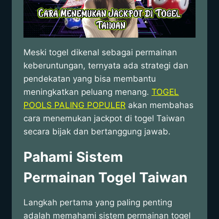
Meski togel dikenal sebagai permainan
keberuntungan, ternyata ada strategi dan
pendekatan yang bisa membantu
meningkatkan peluang menang.
TOGEL
POOLS PALING POPULER
akan membahas
cara menemukan jackpot di togel Taiwan
secara bijak dan bertanggung jawab.
Pahami Sistem
Permainan Togel Taiwan
Langkah pertama yang paling penting
adalah memahami sistem permainan togel