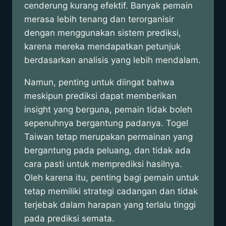
cenderung kurang efektif. Banyak pemain
merasa lebih tenang dan terorganisir
dengan menggunakan sistem prediksi,
karena mereka mendapatkan petunjuk
berdasarkan analisis yang lebih mendalam.
Namun, penting untuk diingat bahwa
meskipun prediksi dapat memberikan
insight yang berguna, pemain tidak boleh
sepenuhnya bergantung padanya. Togel
Taiwan tetap merupakan permainan yang
bergantung pada peluang, dan tidak ada
cara pasti untuk memprediksi hasilnya.
Oleh karena itu, penting bagi pemain untuk
tetap memiliki strategi cadangan dan tidak
terjebak dalam harapan yang terlalu tinggi
pada prediksi semata.