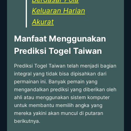
Keluaran Harian
Akurat
Manfaat Menggunakan
Prediksi Togel Taiwan
Prediksi Togel Taiwan telah menjadi bagian
integral yang tidak bisa dipisahkan dari
permainan ini. Banyak pemain yang
mengandalkan prediksi yang diberikan oleh
ahli atau menggunakan sistem komputer
untuk membantu memilih angka yang
mereka yakini akan muncul di putaran
berikutnya.