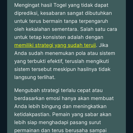
Mengingat hasil Togel yang tidak dapat
diprediksi, kesabaran sangat dibutuhkan
untuk terus bermain tanpa terpengaruh
oleh kekalahan sementara. Salah satu cara
untuk tetap konsisten adalah dengan
memiliki strategi yang sudah teruji
. Jika
Anda sudah menemukan pola atau sistem
yang terbukti efektif, teruslah mengikuti
sistem tersebut meskipun hasilnya tidak
langsung terlihat.
Mengubah strategi terlalu cepat atau
berdasarkan emosi hanya akan membuat
Anda lebih bingung dan meningkatkan
ketidakpastian. Pemain yang sabar akan
lebih siap menghadapi pasang surut
permainan dan terus berusaha sampai