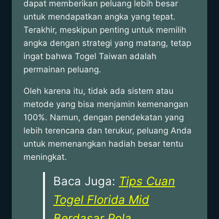
dapat memberikan peluang lebih besar
untuk mendapatkan angka yang tepat.
Terakhir, meskipun penting untuk memilih
angka dengan strategi yang matang, tetap
ingat bahwa Togel Taiwan adalah
permainan peluang.
Oleh karena itu, tidak ada sistem atau
metode yang bisa menjamin kemenangan
100%. Namun, dengan pendekatan yang
lebih terencana dan terukur, peluang Anda
untuk memenangkan hadiah besar tentu
meningkat.
Baca Juga:
Tips Cuan
Togel Florida Mid
Berdasar Pola