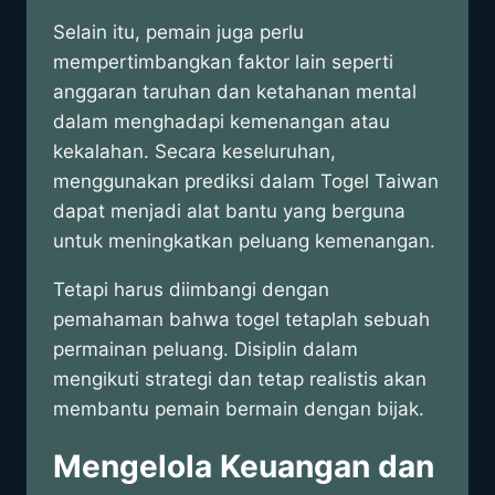
Selain itu, pemain juga perlu
mempertimbangkan faktor lain seperti
anggaran taruhan dan ketahanan mental
dalam menghadapi kemenangan atau
kekalahan. Secara keseluruhan,
menggunakan prediksi dalam Togel Taiwan
dapat menjadi alat bantu yang berguna
untuk meningkatkan peluang kemenangan.
Tetapi harus diimbangi dengan
pemahaman bahwa togel tetaplah sebuah
permainan peluang. Disiplin dalam
mengikuti strategi dan tetap realistis akan
membantu pemain bermain dengan bijak.
Mengelola Keuangan dan