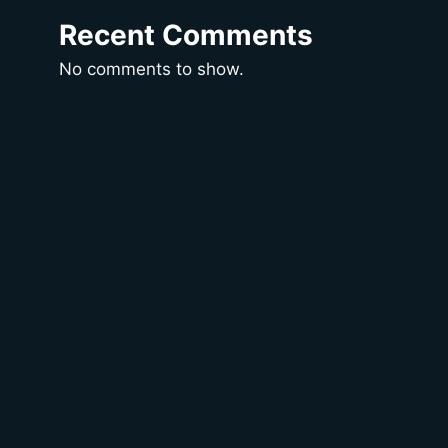
Recent Comments
No comments to show.