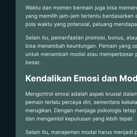
Waktu dan momen bermain juga bisa memeng
yang memilih jam-jam tertentu berdasarkan 
pola waktu yang potensial, peluang mendapat
Selain itu, pemanfaatan promosi, bonus, at
bisa menambah keuntungan. Pemain yang ce
untuk menambah modal atau memperbesar p
besar.
Kendalikan Emosi dan Mod
Mengontrol emosi adalah aspek krusial dal
pemain terlalu percaya diri, sementara keka
merugikan. Dengan menjaga psikologis tetap 
dan mengambil keputusan yang lebih tepat.
Selain itu, manajemen modal harus menjadi p