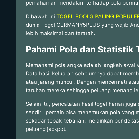
pemahaman mendalam terhadap pola permain
Dibawah ini
TOGEL POOLS PALING POPULE
dunia Togel GERMANY5PLUS yang wajib Anda
lebih maksimal dan terarah.
Pahami Pola dan Statist
Memahami pola angka adalah langkah awal ya
Data hasil keluaran sebelumnya dapat memb
atau jarang muncul. Dengan mencermati stati
taruhan mereka sehingga peluang menang leb
Selain itu, pencatatan hasil togel harian j
sendiri, pemain bisa menemukan pola yang mun
sekadar tebak-tebakan, melainkan pendekata
peluang jackpot.