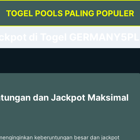
TOGEL POOLS PALING POPULER
ckpot di Togel GERMANY5P
untungan dan Jackpot Maksimal
enginginkan keberuntungan besar dan jackpot