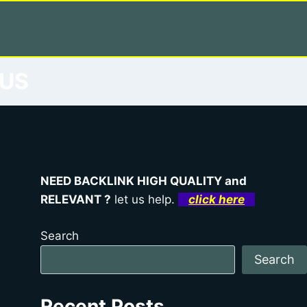
LUS
NEED BACKLINK HIGH QUALITY and
RELEVANT ?
let us help.
click here
Search
Search
Recent Posts