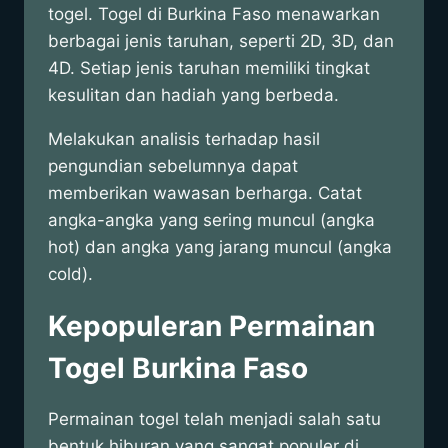
togel. Togel di Burkina Faso menawarkan
berbagai jenis taruhan, seperti 2D, 3D, dan
4D. Setiap jenis taruhan memiliki tingkat
kesulitan dan hadiah yang berbeda.
Melakukan analisis terhadap hasil
pengundian sebelumnya dapat
memberikan wawasan berharga. Catat
angka-angka yang sering muncul (angka
hot) dan angka yang jarang muncul (angka
cold).
Kepopuleran Permainan
Togel Burkina Faso
Permainan togel telah menjadi salah satu
bentuk hiburan yang sangat populer di