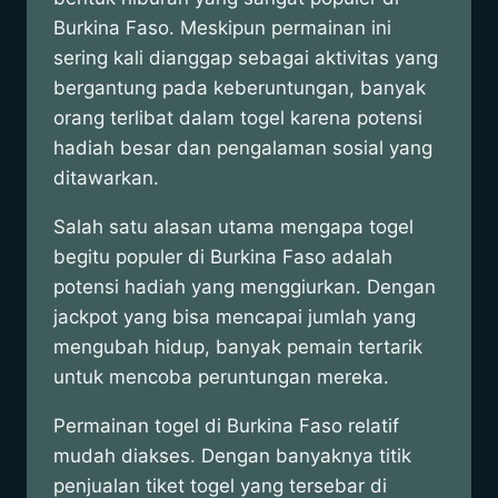
Burkina Faso. Meskipun permainan ini
sering kali dianggap sebagai aktivitas yang
bergantung pada keberuntungan, banyak
orang terlibat dalam togel karena potensi
hadiah besar dan pengalaman sosial yang
ditawarkan.
Salah satu alasan utama mengapa togel
begitu populer di Burkina Faso adalah
potensi hadiah yang menggiurkan. Dengan
jackpot yang bisa mencapai jumlah yang
mengubah hidup, banyak pemain tertarik
untuk mencoba peruntungan mereka.
Permainan togel di Burkina Faso relatif
mudah diakses. Dengan banyaknya titik
penjualan tiket togel yang tersebar di