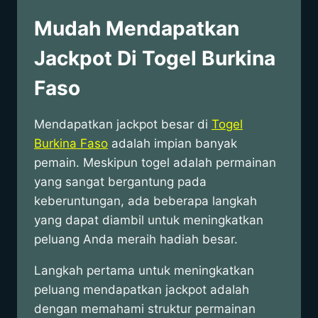
Mudah Mendapatkan
Jackpot Di Togel Burkina
Faso
Mendapatkan jackpot besar di
Togel
Burkina Faso
adalah impian banyak
pemain. Meskipun togel adalah permainan
yang sangat bergantung pada
keberuntungan, ada beberapa langkah
yang dapat diambil untuk meningkatkan
peluang Anda meraih hadiah besar.
Langkah pertama untuk meningkatkan
peluang mendapatkan jackpot adalah
dengan memahami struktur permainan