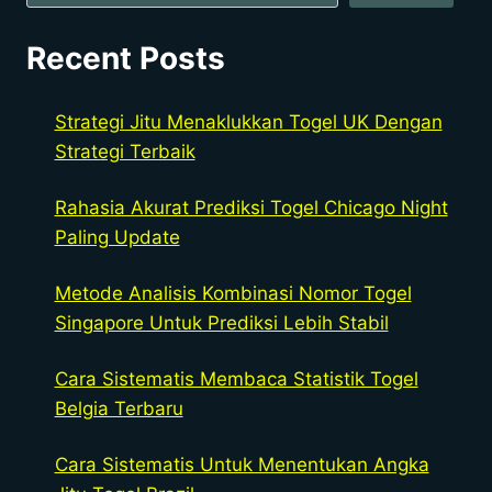
Recent Posts
Strategi Jitu Menaklukkan Togel UK Dengan
Strategi Terbaik
Rahasia Akurat Prediksi Togel Chicago Night
Paling Update
Metode Analisis Kombinasi Nomor Togel
Singapore Untuk Prediksi Lebih Stabil
Cara Sistematis Membaca Statistik Togel
Belgia Terbaru
Cara Sistematis Untuk Menentukan Angka