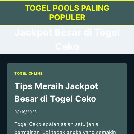
Skip
TOGEL POOLS PALING
to
POPULER
content
Jackpot Besar di Togel
Ceko
TOGEL ONLINE
Tips Meraih Jackpot
Besar di Togel Ceko
03/16/2025
Togel Ceko adalah salah satu jenis
permainan judi tebak angka yang semakin