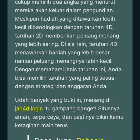
cukup memilih dua angka yang menurut
mereka akan keluar dalam pengundian.
Meskipun hadiah yang ditawarkan lebih
kecil dibandingkan dengan taruhan 4D,
taruhan 2D memberikan peluang menang
yang lebih sering. Di sisi lain, taruhan 4D
menawarkan hadiah yang lebih besar,
namun peluang menangnya lebih kecil.
Dengan memahami jenis taruhan ini, Anda
bisa memilih taruhan yang paling sesuai
dengan strategi dan anggaran Anda.
Udah banyak yang buktiin, menang di
jari4d login
itu gampang banget! Situsnya
aman, terpercaya, dan pastinya bikin kamu
ketagihan main terus