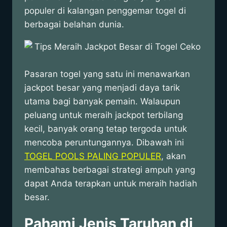
populer di kalangan penggemar togel di
berbagai belahan dunia.
Pasaran togel yang satu ini menawarkan
jackpot besar yang menjadi daya tarik
utama bagi banyak pemain. Walaupun
peluang untuk meraih jackpot terbilang
kecil, banyak orang tetap tergoda untuk
mencoba peruntungannya. Dibawah ini
TOGEL POOLS PALING POPULER
, akan
membahas berbagai strategi ampuh yang
dapat Anda terapkan untuk meraih hadiah
besar.
Pahami Jenis Taruhan di