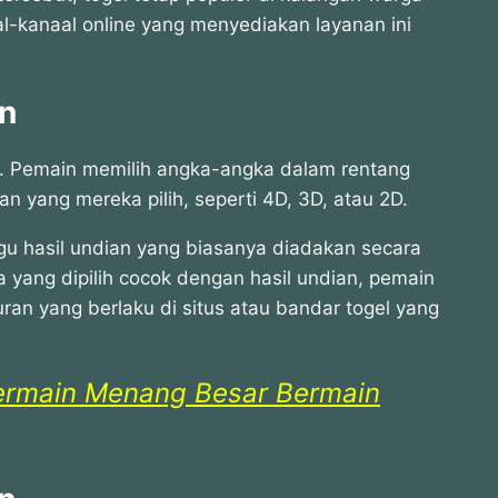
nal-kanaal online yang menyediakan layanan ini
in
a. Pemain memilih angka-angka dalam rentang
n yang mereka pilih, seperti 4D, 3D, atau 2D.
 hasil undian yang biasanya diadakan secara
ka yang dipilih cocok dengan hasil undian, pemain
an yang berlaku di situs atau bandar togel yang
ermain Menang Besar Bermain