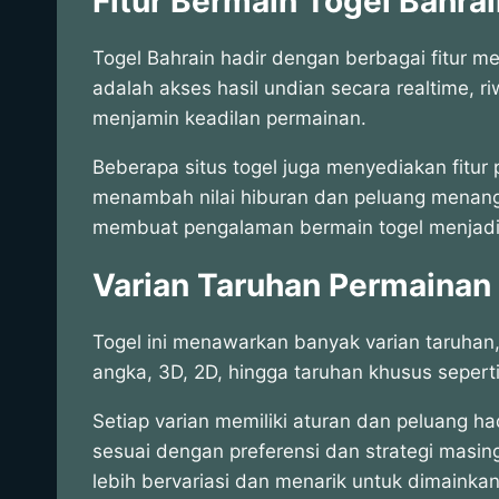
Fitur Bermain Togel Bahrai
Togel Bahrain hadir dengan berbagai fitur 
adalah akses hasil undian secara realtime, 
menjamin keadilan permainan.
Beberapa situs togel juga menyediakan fitur
menambah nilai hiburan dan peluang menang
membuat pengalaman bermain togel menjad
Varian Taruhan Permainan
Togel ini menawarkan banyak varian taruhan
angka, 3D, 2D, hingga taruhan khusus seperti
Setiap varian memiliki aturan dan peluang 
sesuai dengan preferensi dan strategi masin
lebih bervariasi dan menarik untuk dimainkan