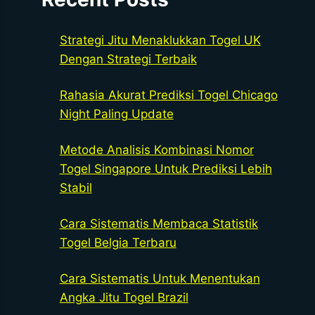
Strategi Jitu Menaklukkan Togel UK
Dengan Strategi Terbaik
Rahasia Akurat Prediksi Togel Chicago
Night Paling Update
Metode Analisis Kombinasi Nomor
Togel Singapore Untuk Prediksi Lebih
Stabil
Cara Sistematis Membaca Statistik
Togel Belgia Terbaru
Cara Sistematis Untuk Menentukan
Angka Jitu Togel Brazil