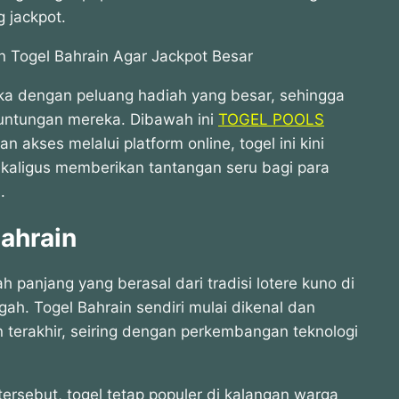
 jackpot.
a dengan peluang hadiah yang besar, sehingga
untungan mereka. Dibawah ini
TOGEL POOLS
kses melalui platform online, togel ini kini
ekaligus memberikan tantangan seru bagi para
.
ahrain
 panjang yang berasal dari tradisi lotere kuno di
ah. Togel Bahrain sendiri mulai dikenal dan
 terakhir, seiring dengan perkembangan teknologi
tersebut, togel tetap populer di kalangan warga