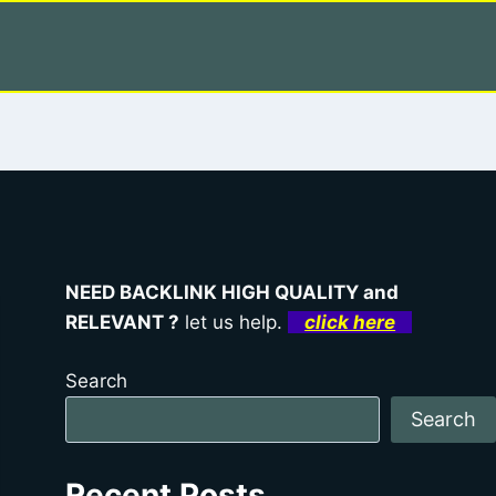
NEED BACKLINK HIGH QUALITY and
RELEVANT ?
let us help.
click here
Search
Search
Recent Posts