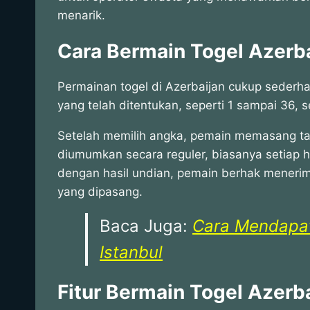
menarik.
Cara Bermain Togel Azerb
Permainan togel di Azerbaijan cukup sederh
yang telah ditentukan, seperti 1 sampai 36, s
Setelah memilih angka, pemain memasang ta
diumumkan secara reguler, biasanya setiap ha
dengan hasil undian, pemain berhak menerim
yang dipasang.
Baca Juga:
Cara Mendapa
Istanbul
Fitur Bermain Togel Azerb