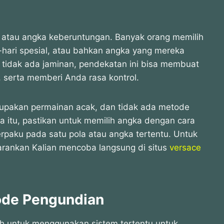
a atau angka keberuntungan. Banyak orang memilih
-hari spesial, atau bahkan angka yang mereka
idak ada jaminan, pendekatan ini bisa membuat
serta memberi Anda rasa kontrol.
rupakan permainan acak, dan tidak ada metode
na itu, pastikan untuk memilih angka dengan cara
rpaku pada satu pola atau angka tertentu. Untuk
rankan Kalian mencoba langsung di situs
versace
ode Pengundian
h untuk menggunakan sistem tertentu untuk