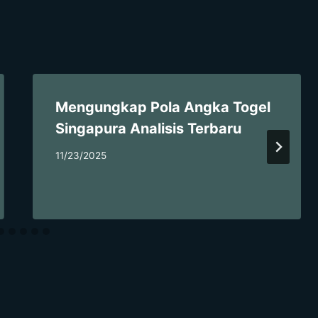
Mengungkap Pola Angka Togel
Singapura Analisis Terbaru
11/23/2025