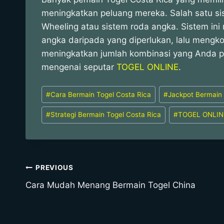
meningkatkan peluang mereka. Salah satu 
Wheeling atau sistem roda angka. Sistem in
angka daripada yang diperlukan, lalu mengk
meningkatkan jumlah kombinasi yang Anda pili
mengenai seputar
TOGEL ONLINE
.
Post
#
Cara Bermain Togel Costa Rica
#
Jackpot Bermain 
Tags:
#
Strategi Bermain Togel Costa Rica
#
TOGEL ONLIN
Post
PREVIOUS
Cara Mudah Menang Bermain Togel China
navigation