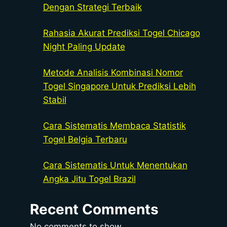
Dengan Strategi Terbaik
Rahasia Akurat Prediksi Togel Chicago
Night Paling Update
Metode Analisis Kombinasi Nomor
Togel Singapore Untuk Prediksi Lebih
Stabil
Cara Sistematis Membaca Statistik
Togel Belgia Terbaru
Cara Sistematis Untuk Menentukan
Angka Jitu Togel Brazil
Recent Comments
No comments to show.