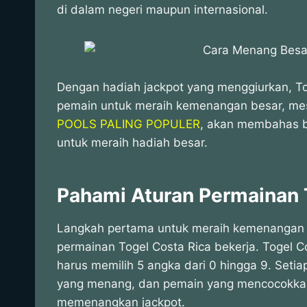
t
e
s
e
p
e
di dalam negeri maupun internasional.
s
b
e
g
e
A
o
n
r
p
o
g
a
p
k
e
m
r
Dengan hadiah jackpot yang menggiurkan, 
pemain untuk meraih kemenangan besar, mes
POOLS PALING POPULER
, akan membahas b
untuk meraih hadiah besar.
Pahami Aturan Permainan 
Langkah pertama untuk meraih kemenangan
permainan Togel Costa Rica bekerja. Togel 
harus memilih 5 angka dari 0 hingga 9. Seti
yang menang, dan pemain yang mencocokkan
memenangkan jackpot.