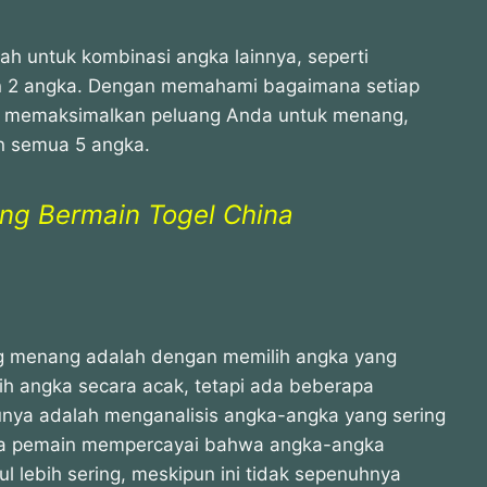
ah untuk kombinasi angka lainnya, seperti
n 2 angka. Dengan memahami bagaimana setiap
a memaksimalkan peluang Anda untuk menang,
n semua 5 angka.
g Bermain Togel China
ng menang adalah dengan memilih angka yang
ih angka secara acak, tetapi ada beberapa
unya adalah menganalisis angka-angka yang sering
apa pemain mempercayai bahwa angka-angka
l lebih sering, meskipun ini tidak sepenuhnya